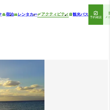
アクティビティ
ク
宿泊
レンタカー
観光バス
予約確認
メ