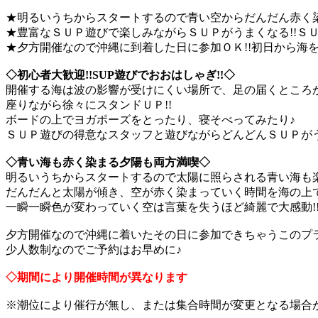
★明るいうちからスタートするので青い空からだんだん赤く
★豊富なＳＵＰ遊びで楽しみながらＳＵＰがうまくなる!!Ｓ
★夕方開催なので沖縄に到着した日に参加ＯＫ!!初日から海を
◇初心者大歓迎!!SUP遊びでおおはしゃぎ!!◇
開催する海は波の影響が受けにくい場所で、足の届くところか
座りながら徐々にスタンドＵＰ!!
ボードの上でヨガポーズをとったり、寝そべってみたり♪
ＳＵＰ遊びの得意なスタッフと遊びながらどんどんＳＵＰが
◇青い海も赤く染まる夕陽も両方満喫◇
明るいうちからスタートするので太陽に照らされる青い海も
だんだんと太陽が傾き、空が赤く染まっていく時間を海の上
一瞬一瞬色が変わっていく空は言葉を失うほど綺麗で大感動!
夕方開催なので沖縄に着いたその日に参加できちゃうこのプ
少人数制なのでご予約はお早めに♪
◇期間により開催時間が異なります
※潮位により催行が無し、または集合時間が変更となる場合