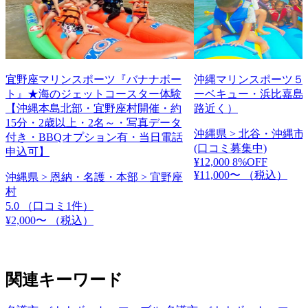
宜野座マリンスポーツ『バナナボー
沖縄マリンスポーツ５
ト』★海のジェットコースター体験
ーベキュー・浜比嘉島
【沖縄本島北部・宜野座村開催・約
路近く）
15分・2歳以上・2名～・写真データ
沖縄県 > 北谷・沖縄市 
付き・BBQオプション有・当日電話
(口コミ募集中)
申込可】
¥12,000
8%OFF
¥11,000〜
（税込）
沖縄県 > 恩納・名護・本部 > 宜野座
村
5.0
（口コミ1件）
¥2,000〜
（税込）
関連キーワード