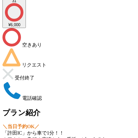
31
¥6,000
空きあり
リクエスト
受付終了
電話確認
プラン紹介
＼当日予約OK／
「許田IC」から車で1分！！