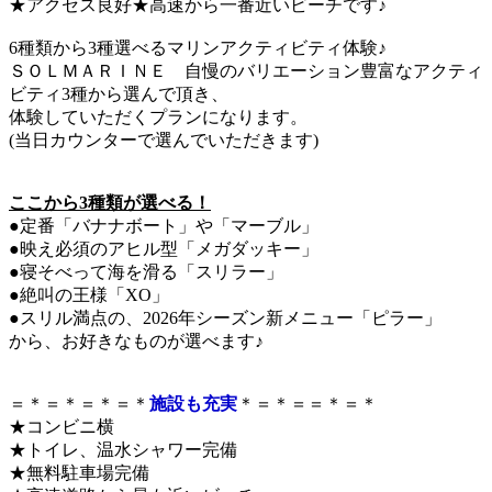
★アクセス良好★高速から一番近いビーチです♪
6種類から3種選べるマリンアクティビティ体験♪
ＳＯＬＭＡＲＩＮＥ 自慢のバリエーション豊富なアクティ
ビティ3種から選んで頂き、
体験していただくプランになります。
(当日カウンターで選んでいただきます)
ここから3種類が選べる！
●定番「バナナボート」や「マーブル」
●映え必須のアヒル型「メガダッキー」
●寝そべって海を滑る「スリラー」
●絶叫の王様「XO」
●スリル満点の、2026年シーズン新メニュー「ピラー」
から、お好きなものが選べます♪
＝＊＝＊＝＊＝＊
施設も充実
＊＝＊＝＝＊＝＊
★コンビニ横
★トイレ、温水シャワー完備
★無料駐車場完備