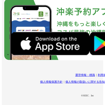
運営情報・標識
利用
個人情報保護方針
個人情報の取扱いに関する告知
©SEEC . Inc