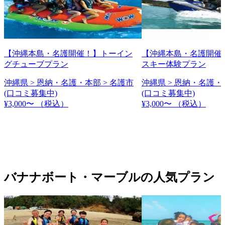
【沖縄本島・名護開催！】トーイン
【沖縄本島・名護開催
グチューブプラン
スキー体験プラン
沖縄県 > 恩納・名護・本部 > 名護市
沖縄県 > 恩納・名護・
(口コミ募集中)
(口コミ募集中)
¥3,000〜
（税込）
¥3,000〜
（税込）
バナナボート・マーブルの人気プラン