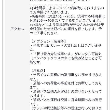
------------------------------------*
※お時間帯によりスタッフが待機しておりますの
でお声掛けくださいませ。
※所要時間は片道15分〜20分、渋滞する時間帯は
片道25分〜40分ほど要する場合がございます。
※台風などにより暴風警報が発令された場合は安
アクセス
全確保のため送迎バスの運行を停止します。予
めご了承ください。
【オプション・装備等】
・当店ではETCカードの貸し出しはございませ
ん。
・『折り畳み介助式車いす』がレンタル可能♪
（コンパクトクラスの車にも積み込むことが可
能です）
【注意点】
・当店ではお客様の自家用車をお預かりできま
せん。
・店舗へのお荷物の事前送付はお断りしており
ます。
・送迎バスは他のお客様との乗り合いとなって
おります。
・送迎バスの運行は空港⇔営業所間のみの運行
です。
（ホテルや周辺施設等への送迎は行っておりま