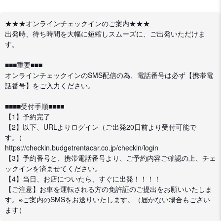
★★★オンラインチェックインのご案内★★★
出発時、待ち時間を大幅に短縮しスムーズに、ご出発いただけま
す。
■■■重要■■■
オンラインチェックインのSMS配信の為、電話番号は必ず【携帯電
話番号】をご入力ください。
■■■■受付手順■■■■
【1】予約完了
【2】以下、URLよりログイン（ご出発20日前より受付可能で
す。）
https://checkin.budgetrentacar.co.jp/checkin/login
【3】予約番号と、携帯電話番号より、ご予約内容ご確認の上、チェ
ックインを済ませてください。
【4】当日、お店についたら、すぐに出発！！！！
【ご注意】お車を運転される方の免許証のご提出をお願いいたしま
す。※ご案内のSMSをお送りいたします。（届かない場合もござい
ます）