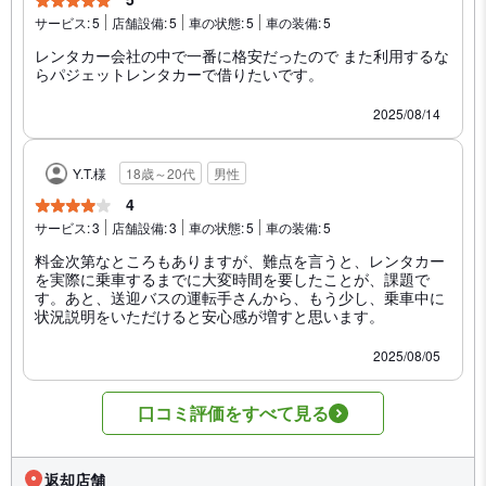
サービス:
5
店舗設備:
5
車の状態:
5
車の装備:
5
レンタカー会社の中で一番に格安だったので また利用するな
らパジェットレンタカーで借りたいです。
2025/08/14
Y.T.様
18歳～20代
男性
4
サービス:
3
店舗設備:
3
車の状態:
5
車の装備:
5
料金次第なところもありますが、難点を言うと、レンタカー
を実際に乗車するまでに大変時間を要したことが、課題で
す。あと、送迎バスの運転手さんから、もう少し、乗車中に
状況説明をいただけると安心感が増すと思います。
2025/08/05
口コミ評価をすべて見る
返却店舗