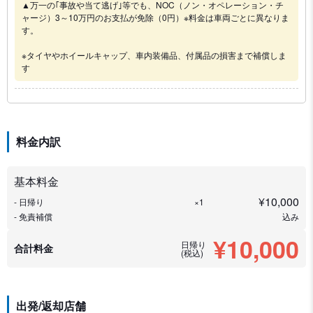
▲万一の｢事故や当て逃げ｣等でも、NOC（ノン・オペレーション・チ
ャージ）3～10万円のお支払が免除（0円）※料金は車両ごとに異なりま
す。
※タイヤやホイールキャップ、車内装備品、付属品の損害まで補償しま
す
料金内訳
基本料金
¥
10,000
- 日帰り
×1
- 免責補償
込み
¥10,000
日帰り
合計料金
(税込)
出発/返却店舗