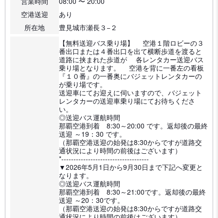
営業時間
08:00 〜 20:00
空港送迎
あり
所在地
豊見城市瀬長３−２
【無料送迎バス乗り場】 空港１階ロビーの３
番出口または４番出口を出て横断歩道を渡ると
道路に挟まれた歩道が 各レンタカー送迎バス
乗り場となります。 空港を背に一番左の看板
『１０番』の一番奥にバジェットレンタカーの
が乗り場です。
送迎車にてお迎えに伺いますので、バジェット
レンタカーの送迎車乗り場にてお待ちくださ
い。
◎送迎バス運航時間
那覇空港到着 8:30～20:00 です。返却後の最終
送迎 ～19：30 です。
（那覇空港送迎の始発は8:30からですが道路交
通状況により時間の前後はございます）
*------------------------------------
▼2026年5月1日から9月30日まで下記へ変更と
なります。
◎送迎バス運航時間
那覇空港到着 8:30～21:00です。返却後の最終
送迎 ～20：30です。
（那覇空港送迎の始発は8:30からですが道路交
通状況により時間の前後はございます）