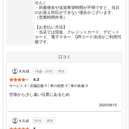
せん）
・到着便名や送迎希望時間が不明ですと、当日
のお迎え対応ができない場合がございます。
（営業時間外等）
【お支払い方法】
・当店では現金、クレジットカード、デビット
カード、電子マネー、QRコード決済がご利用可
能です。
口コミ
K.N.様
18歳～20代
男性
4.3
サービス:
4
店舗設備:
5
車の状態:
3
車の装備:
5
空港から少し遠い位置にあるため
2025/08/15
K.S.様
50代
男性
5