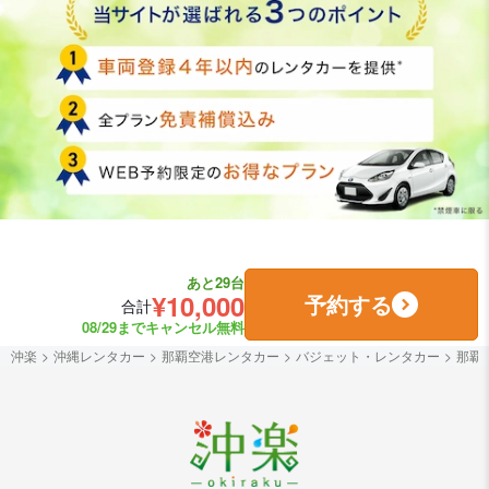
あと29台
¥10,000
予約する
合計
08/29までキャンセル無料
沖楽
沖縄レンタカー
那覇空港レンタカー
バジェット・レンタカー
那覇