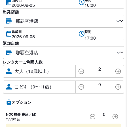
出発店舗
返却日
時間
返却店舗
レンタカーご利用人数
2
大人（12歳以上）
0
こども（0〜11歳）
オプション
0
NOC補償(税込／日)
¥
770
/1
台