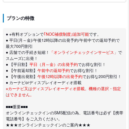
プランの特徴
● ※有料オプションで
｢NOC補償制度｣追加可能
です。
● 平日(月～金)/午後12時以降の出発予約/午前中での返却予約で
最大700円割引
● 店舗での手続き短縮！
「オンラインチェックインサービス」
で
スムーズに出発！
● 【平日割】
平日（月～金）の出発予約
でお得な割引！
● 【午前返却割】
午前中の返却予約
でお得な割引！
● 【午後出発割】
午後12時以降の出発予約
でお得な200円割引！
● カーナビorディスプレイオーディオ搭載
※カーナビ又はディスプレイオーディオ搭載。機種の選択・指定
はできません。
■■■重要■■■
オンラインチェックインのSMS配信の為、電話番号は必ず【携帯
電話番号】をご入力ください。
★★★オンラインチェックインのご案内★★★