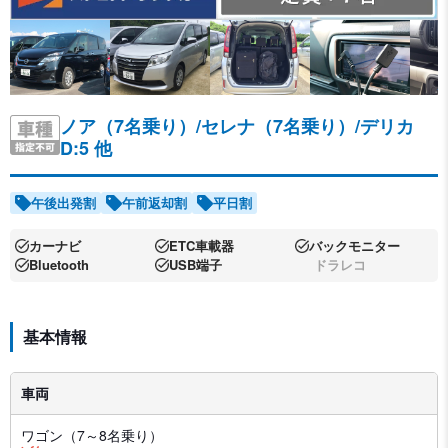
ノア（7名乗り）/セレナ（7名乗り）/デリカ
D:5 他
午後出発割
午前返却割
平日割
カーナビ
ETC車載器
バックモニター
Bluetooth
USB端子
ドラレコ
基本情報
車両
ワゴン（7～8名乗り）