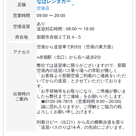
なはレンタカー
店舗
＞
空港店
営業時間
09:00 〜 20:00
あり
空港送迎
送迎対応時間 : 08:00 〜 19:30
所在地
那覇市赤嶺２丁目４−５
空港から送迎車で約3分（空港の東方面）
アクセス
※赤嶺駅（北口）から右へ徒歩2分
弊社では送迎車に限りがございますので、那覇
空港内の送迎バス乗り場への常駐が難しく、
「お客様より那覇空港ご到着のご連絡をいただ
いてからの送迎」とさせていただいておりま
す。
「お手荷物等をお取りになり、ご準備が整いま
出発時の
したら弊社までご連絡」をお願いいたします。
ご案内
☎0120-39-7815 （営業時間 9:00～20:00)
誠に恐れ入りますが、ご理解とご協力の程、
よろしくお願い申し上げます。
到着ロビー（出口1）から左の横断歩道を渡り
「送迎バスのりば14-A」の先頭にございます。