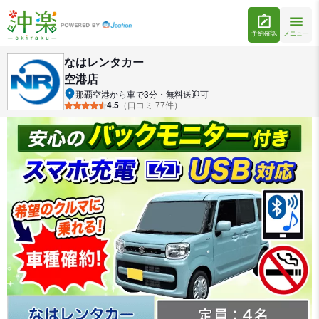
予約確認
メニュー
なはレンタカー
空港店
那覇空港から車で3分・無料送迎可
4.5
（口コミ 77件）