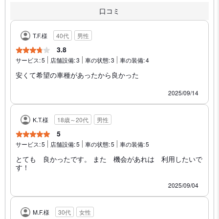
口コミ
T.F.様
40代
男性
3.8
サービス:
5
店舗設備:
3
車の状態:
3
車の装備:
4
安くて希望の車種があったから良かった
2025/09/14
K.T.様
18歳～20代
男性
5
サービス:
5
店舗設備:
5
車の状態:
5
車の装備:
5
とても 良かったです。 また 機会があれは 利用したいで
す！
2025/09/04
M.F.様
30代
女性