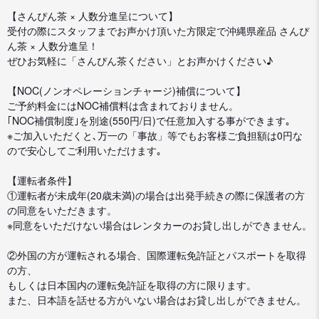
【さんぴん茶 × 人数分進呈について】
受付の際にスタッフまでお声かけ頂いた方限定で沖縄県産品 さんぴ
ん茶 × 人数分進呈！
ぜひお気軽に「さんぴん茶ください」とお声かけください♪
【NOC(ノンオペレーションチャージ)補償について】
ご予約料金にはNOC補償料は含まれておりません。
｢NOC補償制度｣を別途(550円/日)で任意加入する事ができます｡
※ご加入いただくと､万一の「事故」等でもお客様ご負担額は0円な
ので安心してご利用いただけます｡
【運転者条件】
①運転者が未成年(20歳未満)の場合は出発手続きの際に保護者の方
の同意をいただきます。
※同意をいただけない場合はレンタカーのお貸し出しができません。
②外国の方が運転される場合、国際運転免許証とパスポートを取得
の方、
もしくは日本国内の運転免許証を取得の方に限ります。
また、日本語を話せる方がいない場合はお貸し出しができません。