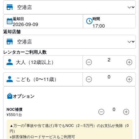
返却日
時間
返却店舗
レンタカーご利用人数
2
大人（12歳以上）
0
こども（0〜11歳）
オプション
0
NOC補償
¥
550
/1
台
▲万一の｢事故や当て逃げ｣等でもNOC（2～5万円）のお支払が免除（0
円）
※損害保険のロードサービスもご利用可