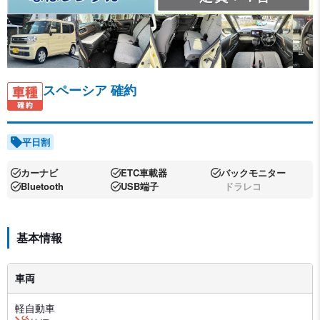
スペーシア 確約
平日割
カーナビ
ETC車載器
バックモニター
Bluetooth
USB端子
ドラレコ
基本情報
車両
軽自動車