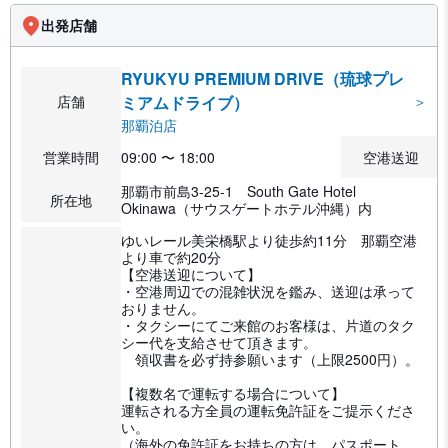
出発店舗
RYUKYU PREMIUM DRIVE（琉球プレ
店舗
ミアムドライブ）
＞
那覇泊店
営業時間
09:00 〜 18:00
空港送迎
那覇市前島3-25-1 South Gate Hotel
所在地
Okinawa（サウスゲートホテル沖縄）内
ゆいレール美栄橋駅より徒歩約11分 那覇空港
より車で約20分
【空港送迎について】
・空港周辺での混雑状況を鑑み、送迎は承って
おりません。
・タクシーにてご来館のお客様は、片道のタク
シー代を支給させて頂きます。
領収書を必ず持参願います（上限2500円）。
【複数名で運転する場合について】
運転される方全員の運転免許証をご提示くださ
い。
（海外の免許証をお持ちの方は、パスポート、