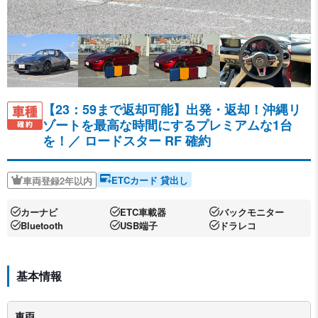
【23：59まで返却可能】出発・返却！沖縄リ
ゾートを最高な時間にするプレミアムな1台
を！／
ロードスター RF 確約
ETCカード 貸出し
車両登録2年以内
カーナビ
ETC車載器
バックモニター
Bluetooth
USB端子
ドラレコ
基本情報
車両