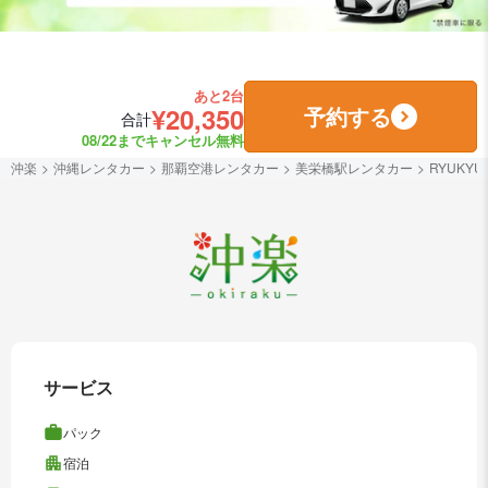
あと2台
¥20,350
予約する
合計
08/22までキャンセル無料
沖楽
沖縄レンタカー
那覇空港レンタカー
美栄橋駅レンタカー
RYUKY
サービス
パック
宿泊