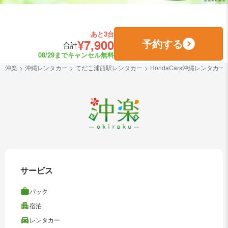
あと3台
¥7,900
予約する
合計
08/29までキャンセル無料
沖楽
沖縄レンタカー
てだこ浦西駅レンタカー
HondaCars沖縄レンタカー
サービス
パック
宿泊
レンタカー