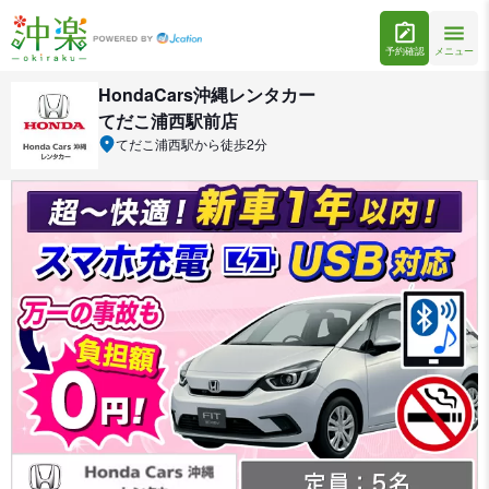
予約確認
メニュー
HondaCars沖縄レンタカー
てだこ浦西駅前店
てだこ浦西駅から徒歩2分