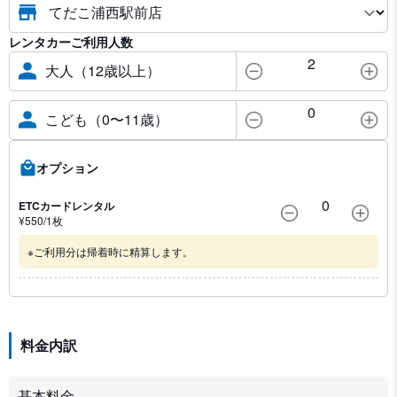
レンタカーご利用人数
2
大人（12歳以上）
0
こども（0〜11歳）
オプション
0
ETCカードレンタル
¥
550
/1
枚
※ご利用分は帰着時に精算します。
料金内訳
基本料金