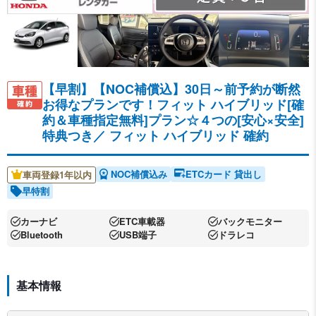
【早割】【NOC補償込】30日～前予約が断然
お得なプランです！フィット ハイブリッド[確
約＆車種指定無料]プラン☆４つの[安心×安全]
特典つき／
フィット ハイブリッド 確約
NOC補償込み
ETCカード 貸出し
車両登録1年以内
早特割
カーナビ
ETC車載器
バックモニター
Bluetooth
USB端子
ドラレコ
基本情報