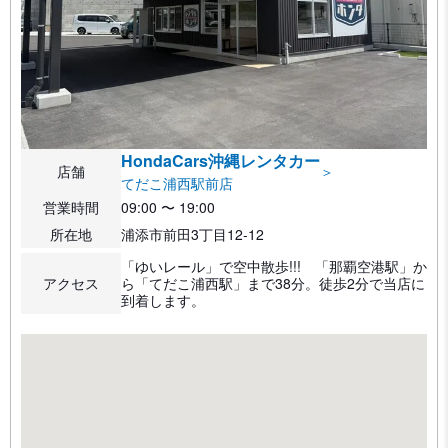
HondaCars沖縄レンタカー
店舗
＞
てだこ浦西駅前店
営業時間
09:00 〜 19:00
所在地
浦添市前田3丁目12-12
「ゆいレール」で空中散歩!!! 「那覇空港駅」か
アクセス
ら「てだこ浦西駅」まで38分。徒歩2分で当店に
到着します。