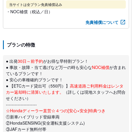
当サイトは全プラン免責補償込み
・NOC補償（税込／日）
免責補償について
プランの特徴
● 出発
30日～前予約
がお得な早特割プラン！
● 事故・故障・当て逃げなど万一の時も安心な
NOC補償
が含まれ
ているプランです！
● 安心の車種確約プランです！
● 【ETCカード貸出可（550円）】
高速道路ご利用料金はレンタ
カー返却時に清算いたします。
（詳しくは現地スタッフへお問合
せください）
---------------------
☆Hondaディーラー直営☆４つの[安心×安全]特典つき
①新車ハイブリッド登録車両
②HondaSENSING(安全運転支援システム)
③JAFカード無料付帯