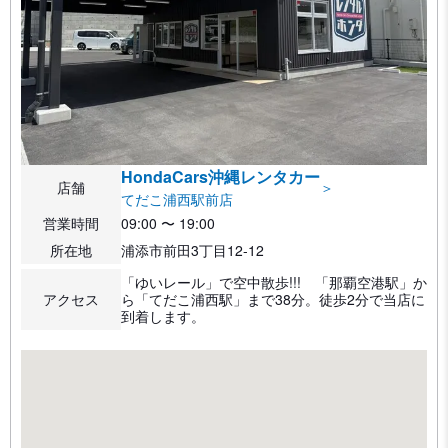
HondaCars沖縄レンタカー
店舗
＞
てだこ浦西駅前店
営業時間
09:00 〜 19:00
所在地
浦添市前田3丁目12-12
「ゆいレール」で空中散歩!!! 「那覇空港駅」か
アクセス
ら「てだこ浦西駅」まで38分。徒歩2分で当店に
到着します。