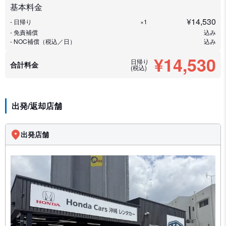
基本料金
¥
14,530
- 日帰り
×1
- 免責補償
込み
- NOC補償（税込／日）
込み
¥14,530
日帰り
合計料金
(税込)
出発/返却店舗
出発店舗