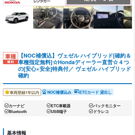
【NOC補償込】ヴェゼル ハイブリッド[確約＆
車種指定無料]☆Hondaディーラー直営☆４つ
の[安心×安全]特典付／
ヴェゼル ハイブリッド
確約
NOC補償込み
ETCカード 貸出し
車両登録1年以内
カーナビ
ETC車載器
バックモニター
Bluetooth
USB端子
ドラレコ
基本情報