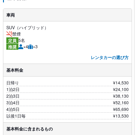
車両
SUV（ハイブリッド）
禁煙
5名
定員
×4
×3
推奨
レンタカーの選び方
基本料金
日帰り
¥14,530
1泊2日
¥24,100
2泊3日
¥38,130
3泊4日
¥52,160
4泊5日
¥65,690
以後1日毎
¥13,530
基本料金に含まれるもの