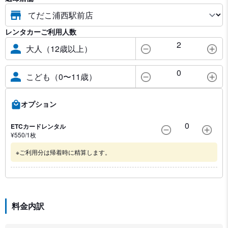
レンタカーご利用人数
2
大人（12歳以上）
0
こども（0〜11歳）
オプション
0
ETCカードレンタル
¥
550
/1
枚
※ご利用分は帰着時に精算します。
料金内訳