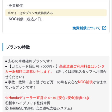
・免責補償
当サイトは全プラン免責補償込み
・NOC補償（税込／日）
免責補償について
プランの特徴
● 安心の車種確約プランです！
● 【ETCカード貸出可（550円）】
高速道路ご利用料金はレンタ
カー返却時に清算いたします。
（詳しくは現地スタッフへお問合
せください）
● 事故・故障・当て逃げなど万一の時も安心な
NOC補償
が含まれ
ているプランです！
---------------------
☆Hondaディーラー直営☆４つの[安心×安全]特典つき
①新車ハイブリッド登録車両
②HondaSENSING(安全運転支援システム)