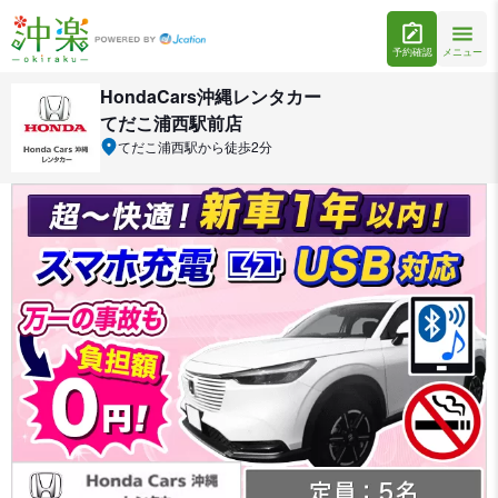
予約確認
メニュー
HondaCars沖縄レンタカー
てだこ浦西駅前店
てだこ浦西駅から徒歩2分