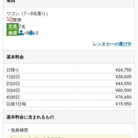
車両
ワゴン（7～8名乗り）
禁煙
7名
定員
×5
×2
推奨
レンタカーの選び方
基本料金
日帰り
¥24,750
1泊2日
¥28,600
2泊3日
¥44,550
3泊4日
¥60,500
4泊5日
¥76,450
以後1日毎
¥15,950
基本料金に含まれるもの
・免責補償