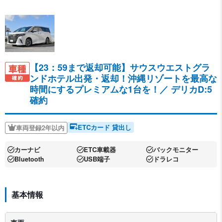
【23：59まで返却可能】サウスウエストグラ
ンドホテル出発・返却！沖縄リゾートを最高な
時間にするプレミアムな1台を！／
デリカD:5
確約
ETCカード 貸出し
車両登録2年以内
カーナビ
ETC車載器
バックモニター
Bluetooth
USB端子
ドラレコ
基本情報