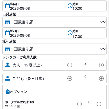
出発日
時間
出発店舗
返却日
時間
返却店舗
レンタカーご利用人数
2
大人（12歳以上）
0
こども（0〜11歳）
オプション
0
ポータブル空気清浄機
¥
1,100
/1
個