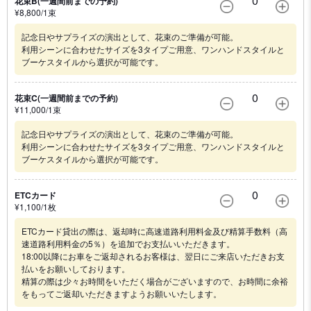
0
花束B(一週間前までの予約)
¥
8,800
/1
束
記念日やサプライズの演出として、花束のご準備が可能。
利用シーンに合わせたサイズを3タイプご用意、ワンハンドスタイルと
ブーケスタイルから選択が可能です。
0
花束C(一週間前までの予約)
¥
11,000
/1
束
記念日やサプライズの演出として、花束のご準備が可能。
利用シーンに合わせたサイズを3タイプご用意、ワンハンドスタイルと
ブーケスタイルから選択が可能です。
0
ETCカード
¥
1,100
/1
枚
ETCカード貸出の際は、返却時に高速道路利用料金及び精算手数料（高
速道路利用料金の5％）を追加でお支払いいただきます。
18:00以降にお車をご返却されるお客様は、翌日にご来店いただきお支
払いをお願いしております。
精算の際は少々お時間をいただく場合がございますので、お時間に余裕
をもってご返却いただきますようお願いいたします。