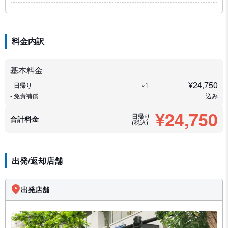
料金内訳
基本料金
¥
24,750
- 日帰り
×1
- 免責補償
込み
¥24,750
日帰り
合計料金
(税込)
出発/返却店舗
出発店舗