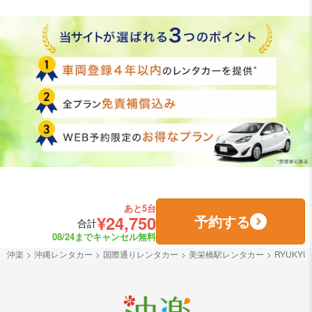
あと5台
¥24,750
予約する
合計
08/24までキャンセル無料
沖楽
沖縄レンタカー
国際通りレンタカー
美栄橋駅レンタカー
RYUKY