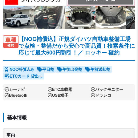
【NOC補償込】正規ダイハツ自動車整備工場
で点検・整備だから安心で高品質！検索条件に
応じて最大600円割引！／
ロッキー 確約
NOC補償込み
平日割
午後出発割
午前返却割
ETCカード 貸出し
カーナビ
ETC車載器
バックモニター
Bluetooth
USB端子
ドラレコ
基本情報
車両