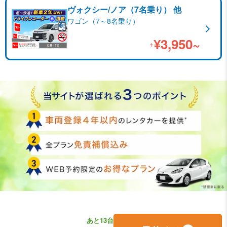
ヴォクシー/ノア（7名乗り） 他
ワゴン（7～8名乗り）
¥3,950~
+
あと13台