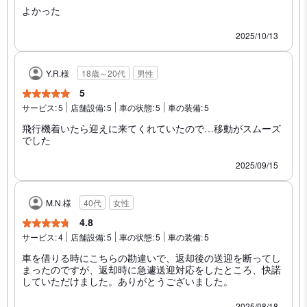
よかった
2025/10/13
Y.R.様
18歳～20代
男性
5
サービス:
5
店舗設備:
5
車の状態:
5
車の装備:
5
飛行機着いたら迎えに来てくれていたので…移動がスムーズ
でした
2025/09/15
M.N.様
40代
女性
4.8
サービス:
4
店舗設備:
5
車の状態:
5
車の装備:
5
車を借りる時にこちらの勘違いで、返却後の送迎を断ってし
まったのですが、返却時に急遽送迎対応をしたところ、快諾
していただけました。ありがとうございました。
2025/08/18