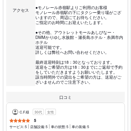
●モノレール赤嶺駅よりご利用のお客様
アクセス
モノレール赤嶺駅の下にタクシー乗り場がござ
いますので、周辺にてお待ちください。
ご指定のお時間にお迎えいたします。
●その他、アウトレットモールあしびなー・
DMMかりゆし水族館・瀬長島ホテル・糸満市内
ホテル
送迎可能です。
詳しくは弊社へお問い合わせください。
最終送迎時刻は18：30となっております。
送迎をご希望の方は18：30までにご返却で予約
をしていただきますようお願いいたします。
該当時間外での貸出をご希望の方は、送迎がご
ざいませんのでご注意下さい。
口コミ
C.F.様
30代
女性
5
サービス:
5
店舗設備:
5
車の状態:
5
車の装備:
5