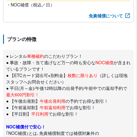
・NOC補償（税込／日）
免責補償について
プランの特徴
● レンタル
車種確約
のこだわりプラン！
● 事故・故障・当て逃げなど万一の時も安心な
NOC補償
が含まれ
ているプランです！
● 【ETCカード貸出可※別料金】
枚数に限りあり
（詳しくは現地
スタッフへお問合せください）
● 平日(月～金)/午後12時以降の出発予約/午前中での返却予約で
最大600円割引！
● 【午後出発割】
午後出発利用
の予約でお得な割引！
● 【午前返却割】
午前返却利用
でお得な割引！
● 【平日割】
平日利用
でお得な割引！
NOC補償付で安心！
｢NOC補償｣とは､免責補償制度では補償対象外の