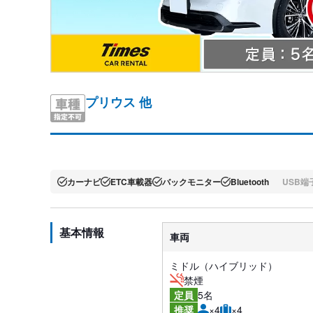
プリウス 他
カーナビ
ETC車載器
バックモニター
Bluetooth
USB端
基本情報
車両
ミドル（ハイブリッド）
禁煙
5名
定員
×4
×4
推奨