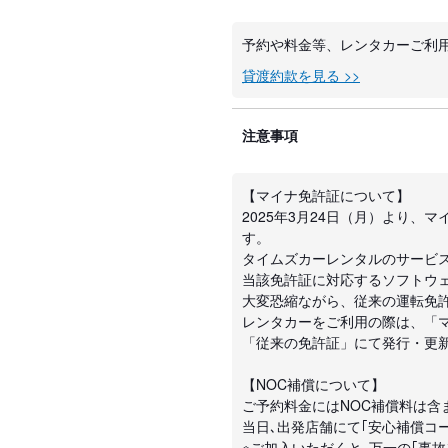
予約や料金等、レンタカーご利
貸渡約款を見る >>
注意事項
【マイナ免許証について】
2025年3月24日（月）より
す。
タイムズカーレンタルのサービ
当該免許証に対応するソフトウ
大変恐縮ながら、従来の運転免
レンタカーをご利用の際は、「
「従来の免許証」にて発行・更
【NOC補償について】
ご予約料金にはNOC補償料は含
当日､出発店舗にて｢安心補償コー
※ご加入いただくと､万一の｢事