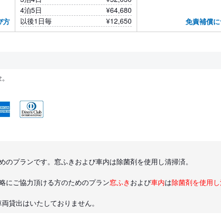
4泊5日
¥64,680
以後1日毎
¥12,650
び方
免責補償に
金。
ためのプランです。窓ふきおよび車内は除菌剤を使用し清掃済。
省略にご協力頂ける方のためのプラン
窓ふき
および
車内
は
除菌剤を使用し
車両貸出はいたしておりません。