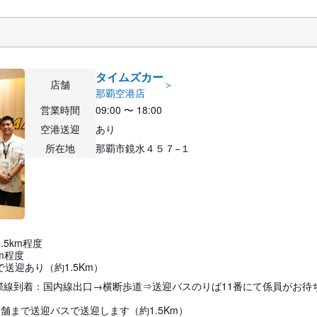
タイムズカー
店舗
＞
那覇空港店
営業時間
09:00 〜 18:00
空港送迎
あり
所在地
那覇市鏡水４５７−１
.5km程度
m程度
送迎あり（約1.5Km）
国際線到着：国内線出口→横断歩道⇒送迎バスのりば11番にて係員がお待
舗まで送迎バスで送迎します（約1.5Km）