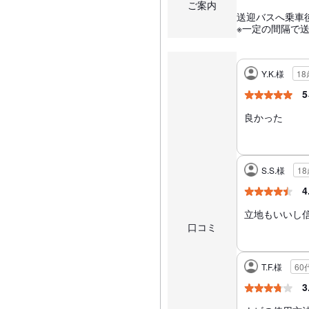
ご案内
送迎バスへ乗車
※一定の間隔で
Y.K.様
1
5
良かった
S.S.様
1
4
立地もいいし
口コミ
T.F.様
60
3