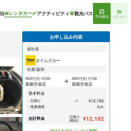
レンタカー
泊
アクティビティ
観光バス
予約確認
メニュー
お申し込み内容
会社名
タイムズカー
出発/返却
09/07(月) 10:00
09/07(月) 17:00
那覇空港店
那覇空港店
基本料金
¥
12,182
- 日帰り
×1
- 免責補償
込み
日帰り
¥12,182
合計料金
(税込)
あと3台
08/31までキャンセル無料