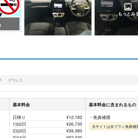
もっとみ
子
ドラレコ
基本料金
基本料金に含まれるもの
日帰り
¥12,182
・免責補償
1泊2日
¥26,730
当サイトは全プラン免責補
2泊3日
¥39,380
3泊4日
¥52,030