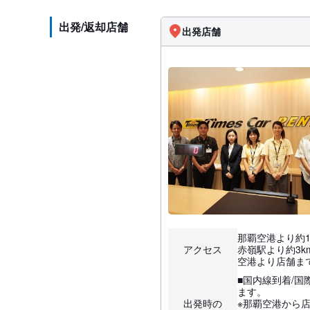
出発/返却店舗
出発店舗
那覇空港より約1
アクセス
赤嶺駅より約3k
空港より店舗まで
■国内線到着/
ます。
出発時の
※那覇空港から店