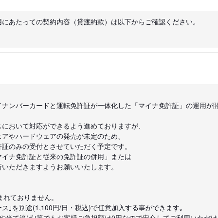
用にあたっての契約内容（貸渡約款）は以下からご確認ください。
、マイナンバーカードと運転免許証が一体化した「マイナ免許証」の運用が
スにおいて対応ができるよう進めておりますが、
ェアやハードウェアの発売が未定のため、
許証のみの受付とさせていただく予定です。
マイナ免許証と従来の免許証の併用」または
新いただきますようお願いいたします。
まれておりません。
ス｣を別途(1,100円/日・税込)で任意加入する事ができます｡
故や当て逃げ｣等でもお客様ご負担額は0円なので安心してご利用いただけ