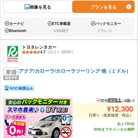
画像を見る
プランを見る
カーナビ
ETC車載器
バックモニター
あり:
あり:
あり:
Bluetooth
USB端子
ドラレコ
あり:
なし:
なし:
トヨタレンタカー
4.7
（口コミ 323件）
アクア/カローラ/カローラツーリング 他（ミドル）
NOC補償込み
禁煙
×4
×3
推奨
推奨人数
推奨
¥
12,300
日帰り（免責補償・税込）
あと100台
8/08までキャンセル無料