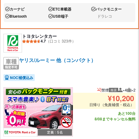
カーナビ
ETC車載器
バックモニター
あり:
あり:
あり:
Bluetooth
USB端子
ドラレコ
あり:
あり:
なし:
トヨタレンタカー
4.7
（口コミ 323件）
ヤリス/ルーミー 他（コンパクト）
NOC補償込み
禁煙
×4
×2
推奨
推奨人数
推奨
¥
10,200
日帰り（免責補償・税込）
あと100台
8/08までキャンセル無料