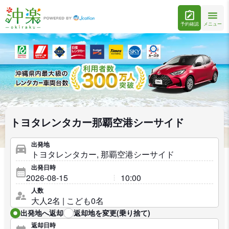
予約確認
メニュー
トヨタレンタカー那覇空港シーサイド
出発地
出発日時
人数
出発地へ返却
返却地を変更(乗り捨て)
返却日時