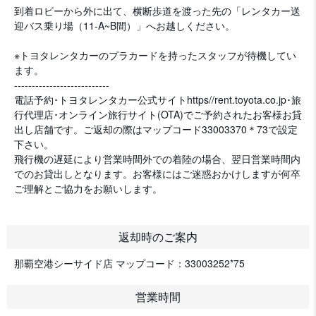
到着ロビーから外に出て、横断歩道を渡った先の「レンタカー送
迎バス乗り場（11-A~B間）」へお越しください。
※トヨタレンタカーのプラカードを持ったスタッフが待機してい
ます。
---------------------------
電話予約･トヨタレンタカー公式サイトhttps//rent.toyota.co.jp･旅
行代理店･オンライン旅行サイト(OTA)でご予約されたお客様お貸
出し店舗です。ご返却の際はマップコード33003370＊73で設定
下さい。
飛行機の遅延により営業時間外での着陸の場合、翌日営業時間内
でのお貸出しとなります。お客様にはご迷惑おかけしますが何卒
ご理解とご協力をお願いします。
返却時のご案内
那覇空港シーサイド店 マップコード：33003252*75
営業時間