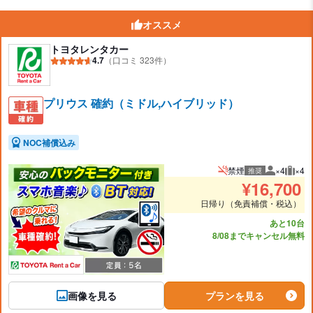
オススメ
トヨタレンタカー
4.7
（口コミ 323件）
プリウス 確約（ミドル,ハイブリッド）
NOC補償込み
禁煙
×4
×4
推奨
推奨人数
推奨
¥
16,700
日帰り（免責補償・税込）
あと10台
8/08までキャンセル無料
画像を見る
プランを見る