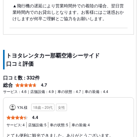
▲飛行機の遅延により営業時間外での着陸の場合、翌日営
業時間内でのお貸出しとなります。お客様にはご迷惑おか
けしますが何卒ご理解とご協力をお願いします。
トヨタレンタカー那覇空港シーサイド
口コミ評価
口コミ数 : 332件
総合
4.7
サービス：4.6｜店舗設備：4.9｜車の状態：4.7｜車の装備：4.4
Y.N.様
18歳～20代
女性
4.4
サービス:
4
店舗設備:
5
車の状態:
5
車の装備:
4
とても便利に観光できました。ありがとうございます。