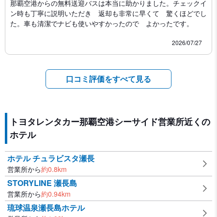
那覇空港からの無料送迎バスは本当に助かりました。チェックイ
ン時も丁寧に説明いただき 返却も非常に早くて 驚くほどでし
た。車も清潔でナビも使いやすかったので よかったです。
2026/07/27
口コミ評価をすべて見る
トヨタレンタカー那覇空港シーサイド営業所近くの
ホテル
ホテル チュラビスタ瀬長
営業所から
約
0.8
km
STORYLINE 瀬長島
営業所から
約
0.94
km
琉球温泉瀬長島ホテル