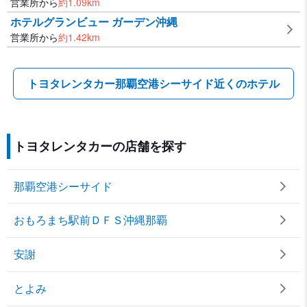
営業所から
約
1.09
km
ホテルグランビュー ガーデン沖縄
営業所から
約
1.42
km
トヨタレンタカー那覇空港シーサイド近くのホテル
トヨタレンタカーの店舗を探す
那覇空港シーサイド
おもろまち駅前ＤＦＳ沖縄那覇
安謝
とよみ