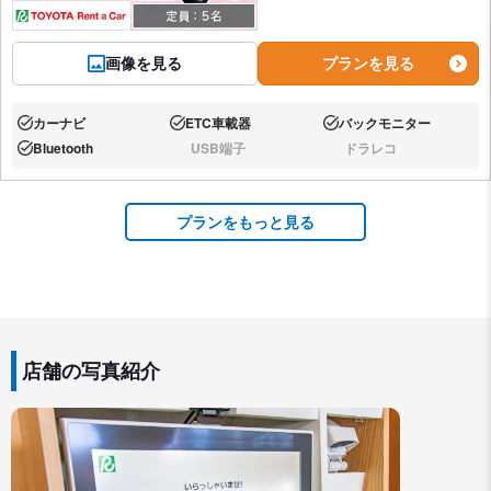
画像を見る
プランを見る
カーナビ
ETC車載器
バックモニター
あり:
あり:
あり:
Bluetooth
USB端子
ドラレコ
あり:
なし:
なし:
プランをもっと見る
店舗の写真紹介