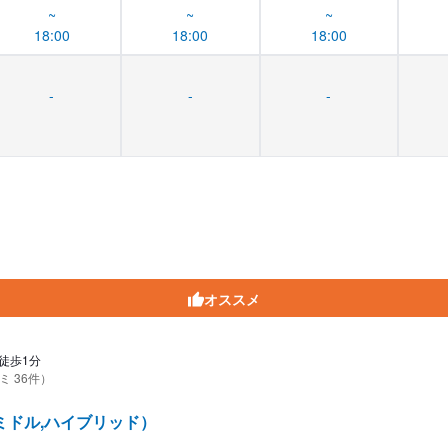
~
~
~
18:00
18:00
18:00
-
-
-
オススメ
徒歩1分
ミ 36件）
ミドル,ハイブリッド）