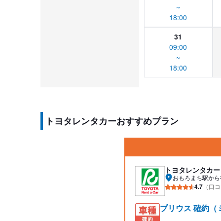
~
18:00
31
09:00
~
18:00
トヨタレンタカーおすすめプラン
トヨタレンタカー
おもろまち駅から
4.7
（口コ
プリウス 確約（