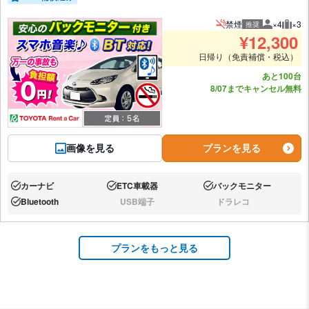
禁煙
×4
×3
推奨
推奨人数
推奨
¥
12,300
日帰り（免責補償・税込）
あと100台
8/07までキャンセル無料
画像を見る
プランを見る
カーナビ
ETC車載器
バックモニター
あり:
あり:
あり:
Bluetooth
USB端子
ドラレコ
あり:
なし:
なし:
プランをもっと見る