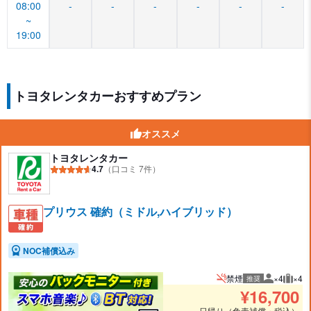
08:00
-
-
-
-
-
-
~
19:00
トヨタレンタカーおすすめプラン
オススメ
トヨタレンタカー
4.7
（口コミ 7件）
プリウス 確約（ミドル,ハイブリッド）
NOC補償込み
禁煙
×4
×4
推奨
推奨人数
推奨
¥
16,700
日帰り（免責補償・税込）