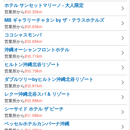
ホテル サンセットマリーノ - 大人限定
営業所から
約
0.35
km
MB ギャラリーチャタン by ザ・テラスホテルズ
営業所から
約
0.63
km
ココシャスモンパ
営業所から
約
0.65
km
沖縄オーシャンフロントホテル
営業所から
約
0.71
km
ヒルトン沖縄北谷リゾート
営業所から
約
0.79
km
ダブルツリーbyヒルトン沖縄北谷リゾート
営業所から
約
0.81
km
レクー沖縄北谷スパ & リゾート
営業所から
約
0.88
km
シーサイド ホテル ザ ビーチ
営業所から
約
1.08
km
ベッセルホテルカンパーナ沖縄