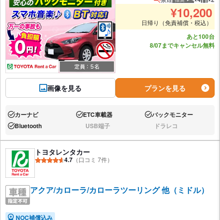
推奨人数
推奨
¥
10,200
日帰り（免責補償・税込）
あと100台
8/07までキャンセル無料
画像を見る
プランを見る
カーナビ
ETC車載器
バックモニター
あり:
あり:
あり:
Bluetooth
USB端子
ドラレコ
あり:
なし:
なし:
トヨタレンタカー
4.7
（口コミ 7件）
アクア/カローラ/カローラツーリング 他（ミドル）
NOC補償込み