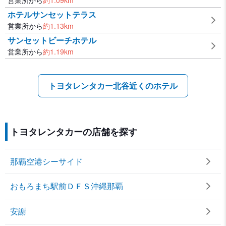
営業所から
約
1.09
km
ホテルサンセットテラス
営業所から
約
1.13
km
サンセットビーチホテル
営業所から
約
1.19
km
トヨタレンタカー北谷近くのホテル
トヨタレンタカーの店舗を探す
那覇空港シーサイド
おもろまち駅前ＤＦＳ沖縄那覇
安謝