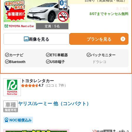
あと9台
8/07までキャンセル無料
画像を見る
プランを見る
カーナビ
ETC車載器
バックモニター
あり:
あり:
あり:
Bluetooth
USB端子
ドラレコ
あり:
あり:
なし:
トヨタレンタカー
4.7
（口コミ 7件）
ヤリス/ルーミー 他（コンパクト）
NOC補償込み
禁煙
×4
×2
推奨