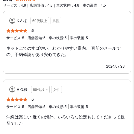
サービス：4.8｜店舗設備：4.8｜車の状態：4.8｜車の装備：4.5
K.A.様
60代以上
男性
5
サービス:
5
店舗設備:
5
車の状態:
5
車の装備:
5
ネット上でのすばやい、わかりやすい案内。 直前のメールで
の、予約確認があり安心できた。
2024/07/23
H.O.様
60代以上
女性
5
サービス:
5
店舗設備:
5
車の状態:
5
車の装備:
5
沖縄は楽しい 近くの海外。いろいろな設定もしてくださって親
切でした