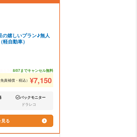
呈の嬉しいプラン♪無人
他（軽自動車）
あと3台
8/07までキャンセル無料
¥
7,150
（免責補償・税込）
器
バックモニター
あり:
ドラレコ
なし:
を見る