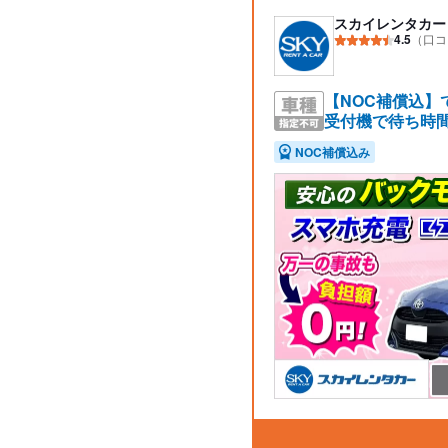
スカイレンタカー
4.5
（口コ
【NOC補償込
受付機で待ち時間
NOC補償込み