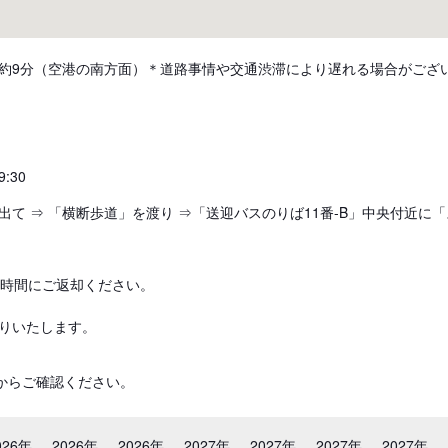
約9分（空港の南方面）＊道路事情や交通渋滞により遅れる場合がござ
:30
出て ⇒ 「横断歩道」を渡り ⇒「送迎バスのりば11番-B」中央付近
2時間にご返却ください。
りいたします。
からご確認ください。
026年
2026年
2026年
2027年
2027年
2027年
2027年