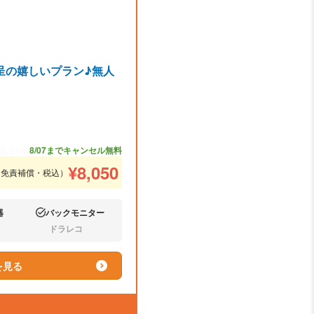
呈の嬉しいプラン♪無人
あと6台
8/07までキャンセル無料
¥
8,050
（免責補償・税込）
器
バックモニター
あり:
ドラレコ
なし:
を見る