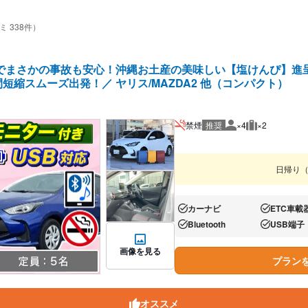
ミ 338件）
】でまさかの事故も安心！沖縄お土産の美味しい【塩けんぴ】進
短縮スムーズ出発！／ ヤリス/MAZDA2 他（コンパクト）
禁煙
推奨
×4
×2
推奨人数
推奨荷物
日帰り
カーナビ
ETC車載
あり:
あり:
Bluetooth
USB端子
あり:
あり:
画像を見る
プラン
オススメ