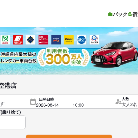
パック
宿
空港店
人数
出発日時
(乗り捨て)