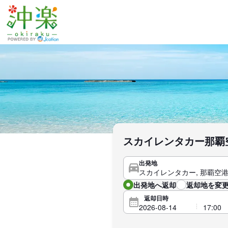
スカイレンタカー那覇
出発地
出発地へ返却
返却地を変更
返却日時