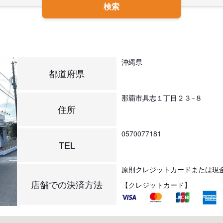
検索
沖縄県
都道府県
那覇市具志１丁目２３−８
住所
0570077181
TEL
原則クレジットカードまたは現
店舗での決済方法
【クレジットカード】