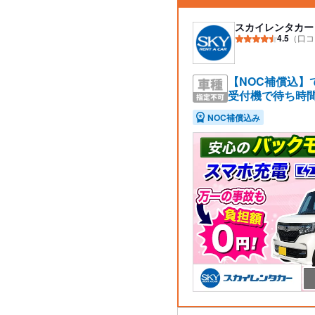
スカイレンタカー
4.5
（口コ
【NOC補償込
受付機で待ち時間
NOC補償込み