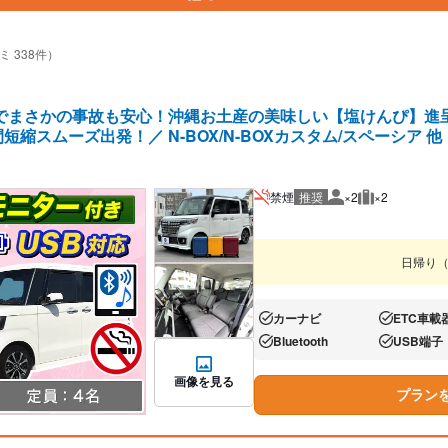
ミ 338件）
】でまさかの事故も安心！沖縄お土産の美味しい【塩けんぴ】進
短縮スムーズ出発！／ N-BOX/N-BOXカスタム/スペーシア 
禁煙
推奨
×2
×2
推奨人数
推奨荷物
日帰り
カーナビ
ETC車載
あり:
あり:
Bluetooth
USB端子
あり:
あり:
画像を見る
プラン