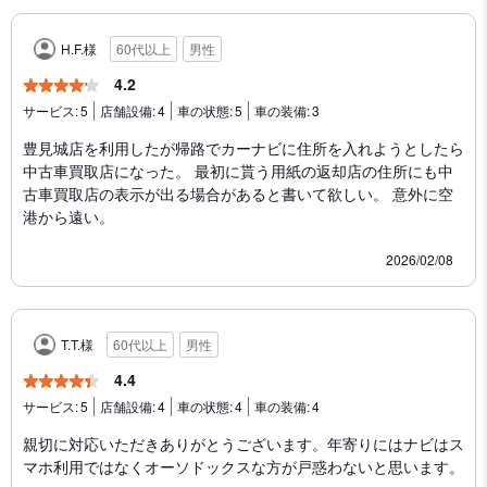
H.F.様
60代以上
男性
4.2
サービス:
5
店舗設備:
4
車の状態:
5
車の装備:
3
豊見城店を利用したが帰路でカーナビに住所を入れようとしたら
中古車買取店になった。 最初に貰う用紙の返却店の住所にも中
古車買取店の表示が出る場合があると書いて欲しい。 意外に空
港から遠い。
2026/02/08
T.T.様
60代以上
男性
4.4
サービス:
5
店舗設備:
4
車の状態:
4
車の装備:
4
親切に対応いただきありがとうございます。年寄りにはナビはス
マホ利用ではなくオーソドックスな方が戸惑わないと思います。