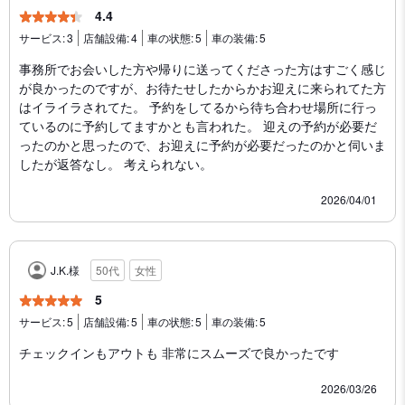
4.4
サービス:
3
店舗設備:
4
車の状態:
5
車の装備:
5
事務所でお会いした方や帰りに送ってくださった方はすごく感じ
が良かったのですが、お待たせしたからかお迎えに来られてた方
はイライラされてた。 予約をしてるから待ち合わせ場所に行っ
ているのに予約してますかとも言われた。 迎えの予約が必要だ
ったのかと思ったので、お迎えに予約が必要だったのかと伺いま
したが返答なし。 考えられない。
2026/04/01
J.K.様
50代
女性
5
サービス:
5
店舗設備:
5
車の状態:
5
車の装備:
5
チェックインもアウトも 非常にスムーズで良かったです
2026/03/26