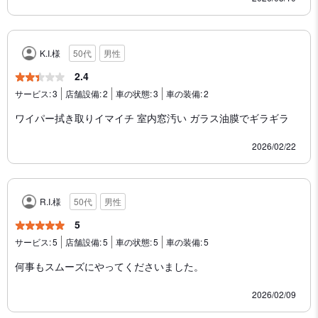
K.I.様
50代
男性
2.4
サービス:
3
店舗設備:
2
車の状態:
3
車の装備:
2
ワイパー拭き取りイマイチ 室内窓汚い ガラス油膜でギラギラ
2026/02/22
R.I.様
50代
男性
5
サービス:
5
店舗設備:
5
車の状態:
5
車の装備:
5
何事もスムーズにやってくださいました。
2026/02/09