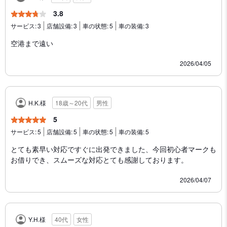
3.8
サービス:
3
店舗設備:
3
車の状態:
5
車の装備:
3
空港まで遠い
2026/04/05
H.K.様
18歳～20代
男性
5
サービス:
5
店舗設備:
5
車の状態:
5
車の装備:
5
とても素早い対応ですぐに出発できました、今回初心者マークも
お借りでき、スムーズな対応とても感謝しております。
2026/04/07
Y.H.様
40代
女性