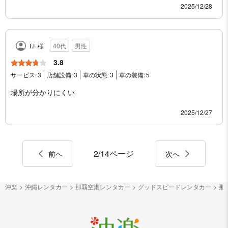
2025/12/28
T.F.様
40代
男性
3.8
サービス:
3
店舗設備:
3
車の状態:
3
車の装備:
5
場所が分かりにくい
2025/12/27
2/14ページ
前へ
次へ
沖楽
沖縄レンタカー
那覇空港レンタカー
グッドスピードレンタカー
那