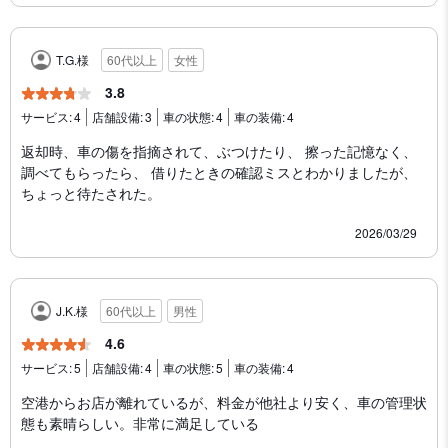
T.G.様
60代以上
女性
3.8
サービス:
4
店舗設備:
3
車の状態:
4
車の装備:
4
返却時、車の傷を指摘されて、ぶつけたり、 擦った記憶なく、
調べてもらったら、 借りたときの確認ミスとわかりましたが、
ちょっと待たされた。
2026/03/29
J.K.様
60代以上
男性
4.6
サービス:
5
店舗設備:
4
車の状態:
5
車の装備:
4
空港からお店が離れているが、料金が他社より安く、車の管理状
態も素晴らしい。非常に満足している