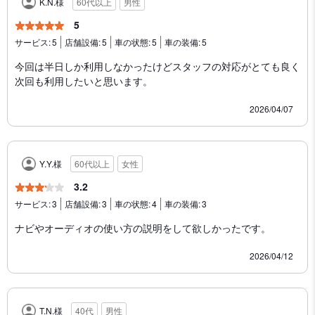
K.N.様
60代以上
男性
5
サービス:
5
店舗設備:
5
車の状態:
5
車の装備:
5
今回は半日しか利用しなかったけどスタッフの対応がとても良く
次回も利用したいと思います。
2026/04/07
Y.Y.様
60代以上
女性
3.2
サービス:
3
店舗設備:
3
車の状態:
4
車の装備:
3
ナビやオーディオの使い方の説明をして欲しかったです。
2026/04/12
T.N.様
40代
男性