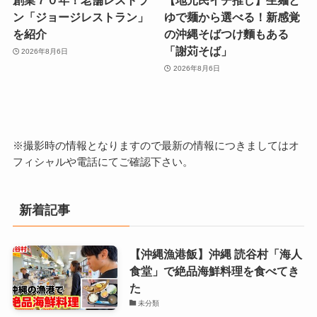
創業７０年！老舗レストラ
【地元民イチ推し】生麺と
ン「ジョージレストラン」
ゆで麺から選べる！新感覚
を紹介
の沖縄そばつけ麵もある
「謝苅そば」
2026年8月6日
2026年8月6日
※撮影時の情報となりますので最新の情報につきましてはオ
フィシャルや電話にてご確認下さい。
新着記事
【沖縄漁港飯】沖縄 読谷村「海人
食堂」で絶品海鮮料理を食べてき
た
未分類