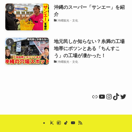
沖縄のスーパー「サンエー」を紹
介
沖縄観光・文化
地元民しか知らない？糸満の工場
地帯にポツンとある「ちんすこ
う」の工場が凄かった！
沖縄観光・文化
リンク
YouTube
Instagr
TikTo
Twit