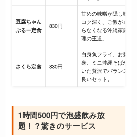
甘めの味噌が隠し味。
豆腐ちゃん
コク深く、ご飯が止ま
830円
らなくなる沖縄家庭料
ぷるー定食
理の王道。
白身魚フライ、お刺
身、ミニ沖縄そばが付
830円
さくら定食
いた贅沢でバランスの
良いセット。
1時間500円で泡盛飲み放
題！？驚きのサービス