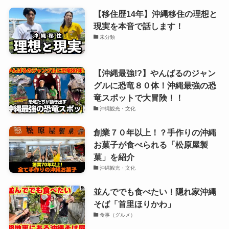
【移住歴14年】沖縄移住の理想と
現実を本音で話します！
未分類
【沖縄最強!?】やんばるのジャン
グルに恐竜８０体！沖縄最強の恐
竜スポットで大冒険！！
沖縄観光・文化
創業７０年以上！？手作りの沖縄
お菓子が食べられる「松原屋製
菓」を紹介
沖縄観光・文化
並んででも食べたい！隠れ家沖縄
そば「首里ほりかわ」
食事（グルメ）