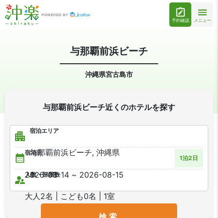
予約確認
メニュー
与那覇前浜ビーチ
沖縄県宮古島市
与那覇前浜ビーチ近くのホテルを探す
宿泊エリア
宿泊日
1泊2日
人数・部屋数
検索