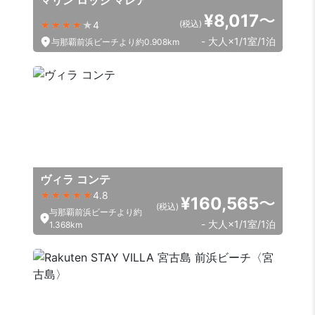
マリン ロッジ マレア
¥8,017
〜
(税込)
4
- 大人×1/1室/1泊
与那覇前浜ビーチより約0.908km
ヴィラ コンテ
4.8
¥160,565
〜
(税込)
与那覇前浜ビーチより約
- 大人×1/1室/1泊
1.368km