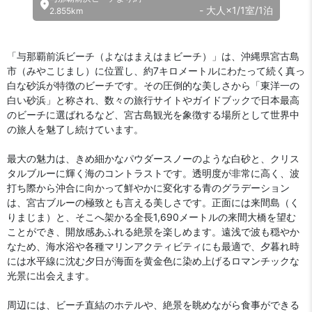
- 大人×1/1室/1泊
2.855km
「与那覇前浜ビーチ（よなはまえはまビーチ）」は、沖縄県宮古島
市（みやこじまし）に位置し、約7キロメートルにわたって続く真っ
白な砂浜が特徴のビーチです。その圧倒的な美しさから「東洋一の
白い砂浜」と称され、数々の旅行サイトやガイドブックで日本最高
のビーチに選ばれるなど、宮古島観光を象徴する場所として世界中
の旅人を魅了し続けています。
最大の魅力は、きめ細かなパウダースノーのような白砂と、クリス
タルブルーに輝く海のコントラストです。透明度が非常に高く、波
打ち際から沖合に向かって鮮やかに変化する青のグラデーション
は、宮古ブルーの極致とも言える美しさです。正面には来間島（く
りまじま）と、そこへ架かる全長1,690メートルの来間大橋を望む
ことができ、開放感あふれる絶景を楽しめます。遠浅で波も穏やか
なため、海水浴や各種マリンアクティビティにも最適で、夕暮れ時
には水平線に沈む夕日が海面を黄金色に染め上げるロマンチックな
光景に出会えます。
周辺には、ビーチ直結のホテルや、絶景を眺めながら食事ができる