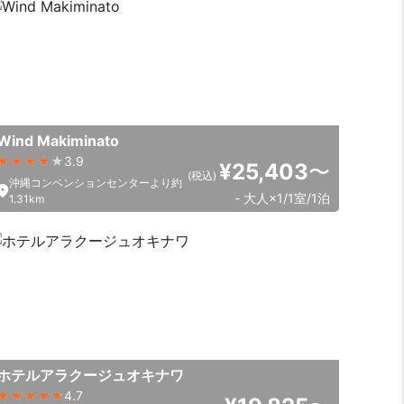
Wind Makiminato
3.9
¥25,403
〜
(税込)
沖縄コンベンションセンターより約
- 大人×1/1室/1泊
1.31km
ホテルアラクージュオキナワ
4.7