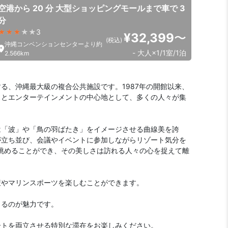
空港から 20 分 大型ショッピングモールまで車で 3
分
3
¥32,399
〜
(税込)
沖縄コンベンションセンターより約
- 大人×1/1室/1泊
2.566km
る、沖縄最大級の複合公共施設です。1987年の開館以来、
スとエンターテインメントの中心地として、多くの人々が集
は「波」や「鳥の羽ばたき」をイメージさせる曲線美を誇
が立ち並び、会議やイベントに参加しながらリゾート気分を
を眺めることができ、その美しさは訪れる人々の心を捉えて離
策やマリンスポーツを楽しむことができます。
きるのが魅力です。
ートを両立させる特別な滞在をお楽しみください。