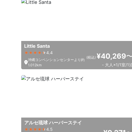
Little Santa
4.4
¥40,269
(税込)
沖縄コンベンションセンターより約
- 大人×1/1室/1
1.012km
アルセ琉球 ハーバーステイ
4.5