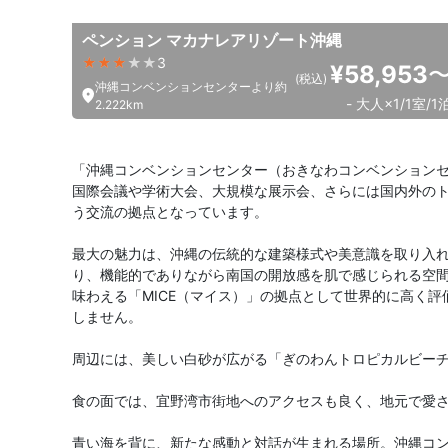
ペンション マカナレアリゾート沖縄
3
¥58,953
(税込)
沖縄コンベンションセンターより約
- 大人×1/1室/1
2.222km
「沖縄コンベンションセンター（おきなわコンベンションセ
国際会議や学術大会、大規模な展示会、さらには国内外の
う交流の拠点となっています。
最大の魅力は、沖縄の伝統的な建築様式や美意識を取り入
り、機能的でありながら南国の開放感を肌で感じられる空
味わえる「MICE（マイス）」の拠点として世界的に高く
しません。
周辺には、美しい白砂が広がる「ぎのわんトロピカルビー
食の面では、宜野湾市街地へのアクセスも良く、地元で愛
青い海を背に、新たな感動と対話が生まれる場所。沖縄コ