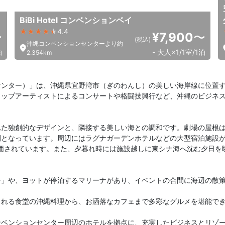
BiBi Hotel コンベンションベイ
4.4
〜
¥7,900
〜
(税込)
沖縄コンベンションセンターより約
泊
- 大人×1/1室/1泊
2.354km
ンター）」は、沖縄県宜野湾市（ぎのわんし）の美しい海岸線に位置す
トップアーティストによるコンサートや格闘技興行など、沖縄のビジネ
れた独創的なデザインと、隣接する美しい海との調和です。劇場の屋根
間となっています。周辺にはラグナガーデンホテルなどの大型宿泊施設
評価されています。また、夕暮れ時には施設越しに東シナ海へ沈む夕日
チ」や、ヨットが停泊するマリーナがあり、イベントの合間に海辺の散
される食堂の沖縄料理から、お洒落なカフェまで多彩なグルメを堪能で
ンベンションセンター周辺のホテルを拠点に、充実したビジネスとリゾ