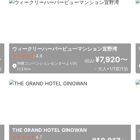
ウィークリーハーバービューマンション宜野湾
4.6
〜
¥7,920
〜
(税込)
沖縄コンベンションセンターより約
泊
- 大人×1/1室/1泊
1.131km
THE GRAND HOTEL GINOWAN
4.7