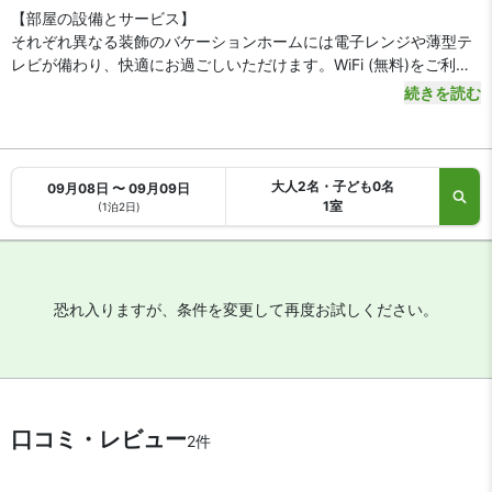
【部屋の設備とサービス】
それぞれ異なる装飾のバケーションホームには電子レンジや薄型テ
レビが備わり、快適にお過ごしいただけます。WiFi (無料)をご利用
いただけます。バスルームには個別の浴槽とシャワーのほか、バス
続きを読む
アメニティ (無料)とビデが備わっています。電気ポットと炊飯器を
ご利用いただけます。
大人2名・子ども0名
09月08日 〜 09月09日
1室
(1泊2日)
恐れ入りますが、条件を変更して再度お試しください。
口コミ・レビュー
2件