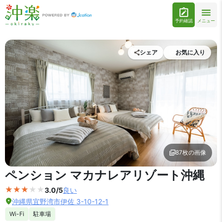
予約確認
メニュー
シェア
お気に入り
87枚の画像
外観の写真を拡大表示
ペンション マカナレアリゾート沖縄
3.0/5
良い
沖縄県宜野湾市伊佐 3-10-12-1
Wi-Fi
駐車場