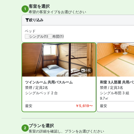
ゲストハウスえみっくす石垣島 は全館禁煙です。指定の喫
客室を選択
1
希望の客室タイプをお選びください
絞り込み
ベッド
シングル
(1)
布団
(1)
4枚
ツインルーム 共用バスルーム
和室 3人部屋 共用
禁煙 / 定員2名
禁煙 / 定員3名
シングルベッド 2 台
シングル布団 3 組
9.7㎡
最安
￥5,619〜
最安
プランを選択
全4
2
客室の詳細を確認し、プランをお選びください