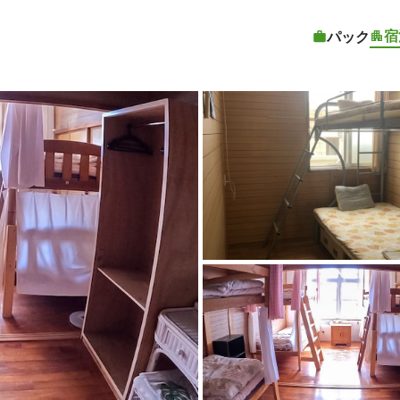
宿
パック
客室1 |