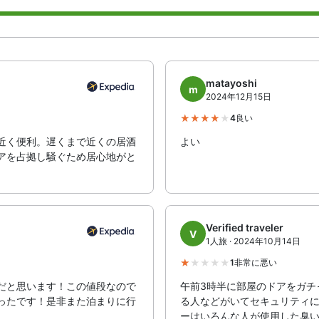
matayoshi
m
2024年12月15日
4
良い
近く便利。遅くまで近くの居酒
よい
アを占拠し騒ぐため居心地がと
Verified traveler
V
1人旅 · 2024年10月14日
1
非常に悪い
だと思います！この値段なので
午前3時半に部屋のドアをガチ
ったです！是非また泊まりに行
る人などがいてセキュリティ
ーはいろんな人が使用した臭