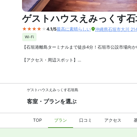
外観の写
ゲストハウスえみっくす石
4.1/5
最高に素晴らしい
沖縄県石垣市大川 214-
Wi-Fi
【石垣港離島ターミナルまで徒歩4分！石垣市公設市場向か
【アクセス・周辺スポット】
ゲストハウスえみっくす石垣島 までのアクセスは、新石垣
宿は石垣市街中心部のアーケード商店街「ユーグレナモール
【スパ・風呂・温泉】
ゲストハウスえみっくす石垣島
ゲストハウスえみっくす石垣島 は共用のシャワールームが
客室・プランを選ぶ
【お食事、レストラン】
プランは素泊まりです。共用エリアのキッチンや電子レンジ
TOP
プラン
口コミ
アクセス
【館内施設・サービス】
客室数は全 23 室。インターネットは無料 WiFiが利
ンをご確認下さい。