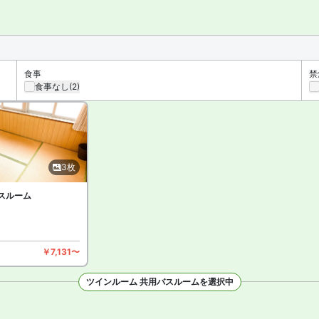
煙スペースがあります。
食事
禁
食事なし
(2)
3枚
バスルーム
￥7,131〜
ツインルーム 共用バスルームを選択中
枚を見る