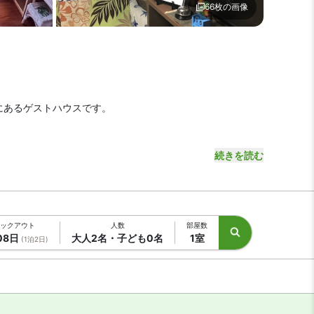
66枚の画像
メージ1 | ゲストハウスえみっくす石垣島
ロビー1 | ゲストハウスえみ
にあるゲストハウスです。
ます。
続きを読む
0交差点も徒歩2分と、観光・レジャーに便利な好立地です。
ックアウト
人数
部屋数
08日
大人2名・子ども0名
1室
(1泊2日)
飲食店も充実しています。
と相部屋のドミトリータイプから選べます。詳細は各宿泊プラ