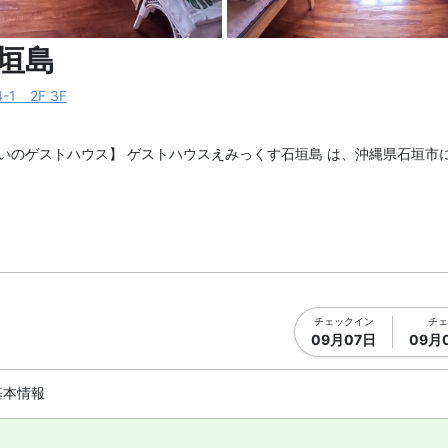
真を拡大表示
メイン イ
垣島
1 2F 3F
いのゲストハウス】 ゲストハウスえみっくす石垣島 は、沖縄県石垣市
空港から車で約30分です。石垣港離島ターミナルから徒歩4分で到着し
」内。石垣市公設市場の向かいにあります。石垣バスターミナルや73
あります。
チェックイン
チェ
09月07日
09月
、冷蔵庫をご利用いただけます。最寄りのコンビニは徒歩2分。周辺は
基本情報
用可能です。施設はランドリー設備があります。客室は個室タイプのお部屋