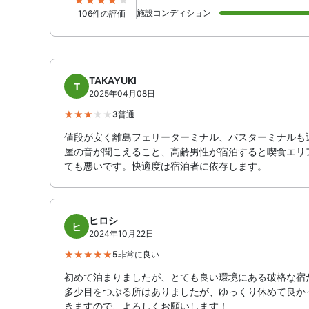
施設コンディション
106件の評価
TAKAYUKI
T
2025年04月08日
3
普通
値段が安く離島フェリーターミナル、バスターミナルも
屋の音が聞こえること、高齢男性が宿泊すると喫食エリ
ても悪いです。快適度は宿泊者に依存します。
ヒロシ
ヒ
2024年10月22日
5
非常に良い
初めて泊まりましたが、とても良い環境にある破格な宿
多少目をつぶる所はありましたが、ゆっくり休めて良か
きますので、よろしくお願いします！