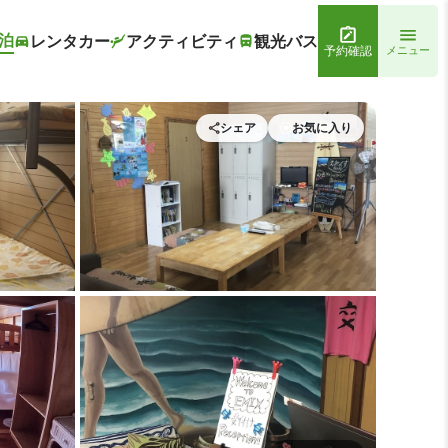
泊
レンタカー
アクティビティ
観光バス
予約確認
メニュー
シェア
お気に入り
 ゲストハウスえみっくす石垣島
施設内の設備1 | ゲストハウ