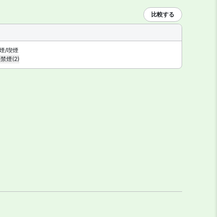
比較する
煙/喫煙
禁煙
(2)