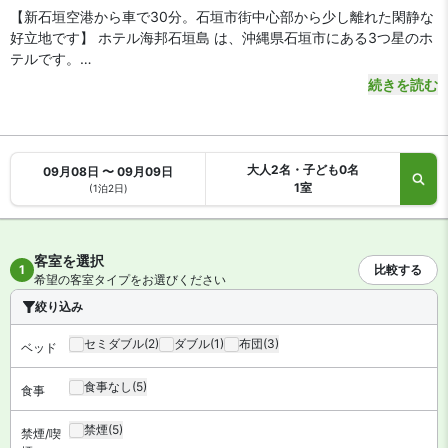
【新石垣空港から車で30分。石垣市街中心部から少し離れた閑静な
好立地です】 ホテル海邦石垣島 は、沖縄県石垣市にある3つ星のホ
テルです。
続きを読む
【アクセス・周辺スポット】
ホテル海邦石垣島 までのアクセスは、新石垣空港から車で約30分で
す。空港から路線バスをご利用の場合、系統10空港線で約35分。最
寄りの「アートホテル石垣島バス停」下車、徒歩7分で到着します。
大人2名・子ども0名
09月08日 〜 09月09日
ホテルは石垣島市街地から少し離れた住宅街にあります。市街北部
1室
(1泊2日)
のバンナ公園や島内最大の繁華街・美崎町まで車で5分。石垣港離
島ターミナルは車で約8分と、ビジネス・観光に便利な好立地で
す。
客室を選択
1
比較する
希望の客室タイプをお選びください
【駐車場】
あり（無料）
絞り込み
【スパ・風呂・温泉】
セミダブル
(2)
ダブル
(1)
布団
(3)
ベッド
ホテル海邦石垣島 は男女別の大浴場があります。
食事なし
(5)
食事
【お食事、レストラン】
館内にレストランがあります。
禁煙
(5)
禁煙/喫