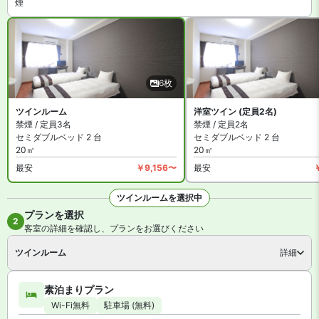
煙
【館内施設・サービス】
客室数は全 40 室。インターネットは無料 WiFiを備えています。施
設はコインランドリーがあります。
ホテル海邦石垣島 は全館禁煙です。指定の喫煙スペースがありま
す。
6枚
ツインルーム
洋室ツイン (定員2名)
禁煙 / 定員3名
禁煙 / 定員2名
セミダブルベッド 2 台
セミダブルベッド 2 台
20㎡
20㎡
最安
￥9,156〜
最安
ツインルームを選択中
プランを選択
全6枚を見る
2
客室の詳細を確認し、プランをお選びください
ツインルーム
詳細
素泊まりプラン
Wi-Fi無料
駐車場 (無料)