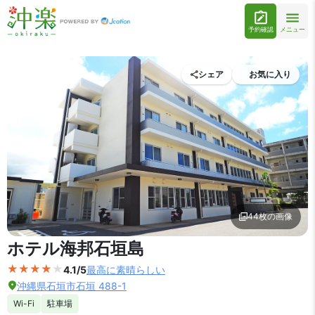
予約確認
メニュー
シェア
お気に入り
44枚の画像
外観の写真を拡大表示
ホテル海邦石垣島
4.1/5
最高に素晴らしい
沖縄県石垣市石垣 488-1
Wi-Fi
駐車場