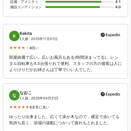
設備・アメニティ
4.1
施設コンディション
4.0
Kakita
K
1人旅 · 2025年11月01日
4
良い
部屋綺麗で広い。広いお風呂もある(時間決まってる)。レン
タル自転車も4.5台借りれて便利。スタッフの方の接客は人に
よりけりだがお姉さんは丁寧でいい人でした。
なおこ
な
1人旅 · 2025年04月21日
5
非常に良い
ゆったり出来ました。広くて床が木なので，裸足で歩いても
気持ち良く、浴場の湯船につかって疲れもとれました。