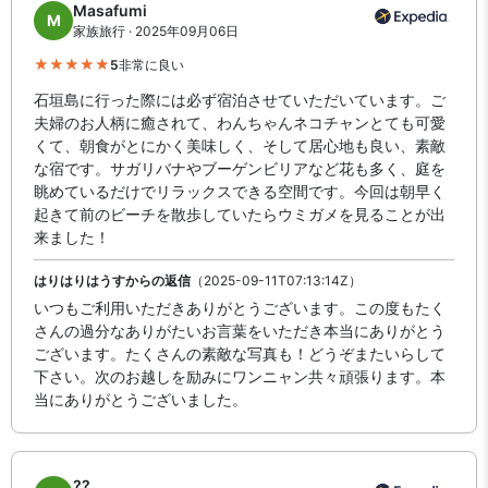
Masafumi
M
家族旅行 · 2025年09月06日
5
非常に良い
石垣島に行った際には必ず宿泊させていただいています。ご
夫婦のお人柄に癒されて、わんちゃんネコチャンとても可愛
くて、朝食がとにかく美味しく、そして居心地も良い、素敵
な宿です。サガリバナやブーゲンビリアなど花も多く、庭を
眺めているだけでリラックスできる空間です。今回は朝早く
起きて前のビーチを散歩していたらウミガメを見ることが出
来ました！
はりはりはうすからの返信
（2025-09-11T07:13:14Z）
いつもご利用いただきありがとうございます。この度もたく
さんの過分なありがたいお言葉をいただき本当にありがとう
ございます。たくさんの素敵な写真も！どうぞまたいらして
下さい。次のお越しを励みにワンニャン共々頑張ります。本
当にありがとうございました。
??