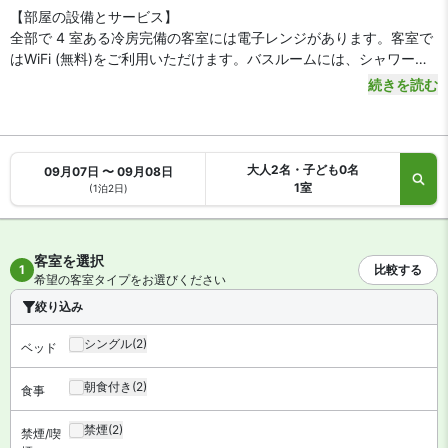
【部屋の設備とサービス】
全部で 4 室ある冷房完備の客室には電子レンジがあります。客室で
はWiFi (無料)をご利用いただけます。バスルームには、シャワー付
き浴槽、ヘアドライヤー、スリッパが備わっています。デスクやコ
続きを読む
ーヒー / ティーメーカーをご利用いただけます。
大人2名・子ども0名
09月07日 〜 09月08日
1室
(1泊2日)
客室を選択
1
比較する
希望の客室タイプをお選びください
絞り込み
シングル
(2)
ベッド
朝食付き
(2)
食事
禁煙
(2)
禁煙/喫