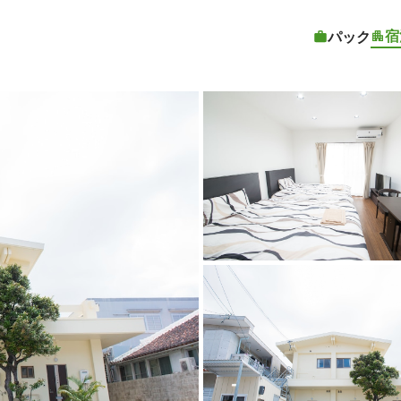
宿
パック
客室1 | M