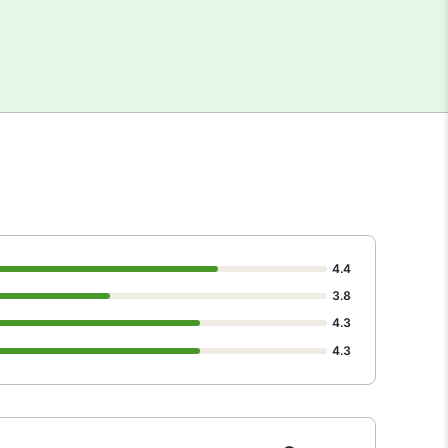
4.4
3.8
4.3
4.3