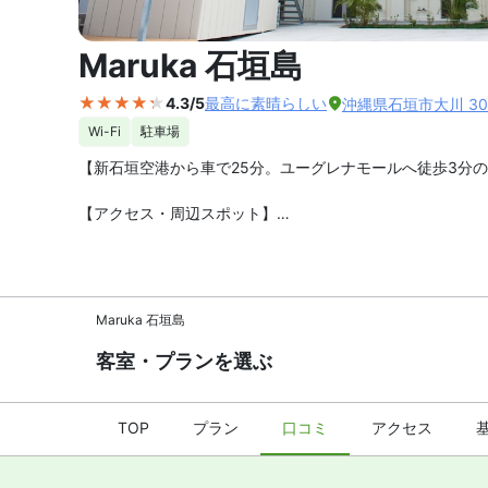
外観の写
Maruka 石垣島
4.3/5
最高に素晴らしい
沖縄県石垣市大川 30
Wi-Fi
駐車場
【新石垣空港から車で25分。ユーグレナモールへ徒歩3分の
【アクセス・周辺スポット】
Maruka石垣島 までのアクセスは、新石垣空港から車で約
ユーグレナモールまで徒歩3分。石垣市街中心部にある宿泊
在まで便利な好立地です。
Maruka 石垣島
【駐車場】
あり（無料）
客室・プランを選ぶ
【お食事、レストラン】
電子レンジや冷蔵庫を備えたミニキッチンがあります。最寄
TOP
プラン
口コミ
アクセス
【館内施設・サービス】
客室数は全 5 室。インターネットは無料 WiFiが利用可