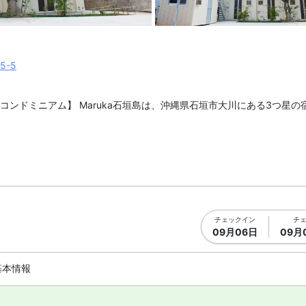
真を拡大表示
メイン イメ
5-5
コンドミニアム】 Maruka石垣島は、沖縄県石垣市大川にある3つ星の
25分です。石垣港離島ターミナルから徒歩10分で到着します。
施設です。石垣市役所や730交差点は徒歩7分、小浜島や竹富島に向か
チェックイン
チ
09月06日
09月
りの商店は徒歩1分。周辺は飲食店も充実しています。
基本情報
能です。客室設備は洗濯機があります。