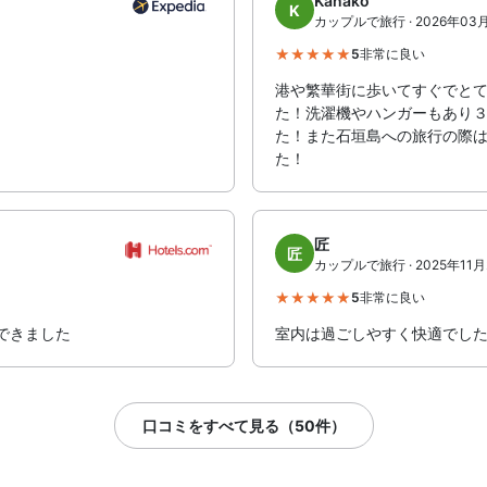
Kanako
K
カップルで旅行 · 2026年03
5
非常に良い
港や繁華街に歩いてすぐでと
た！洗濯機やハンガーもあり
た！また石垣島への旅行の際
た！
匠
匠
カップルで旅行 · 2025年11月
5
非常に良い
できました
室内は過ごしやすく快適でし
口コミをすべて見る（50件）