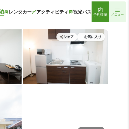
泊
レンタカー
アクティビティ
観光バス
予約確認
メニュー
シェア
お気に入り
aruka 石垣島
施設内の設備1 | Maruka 石垣