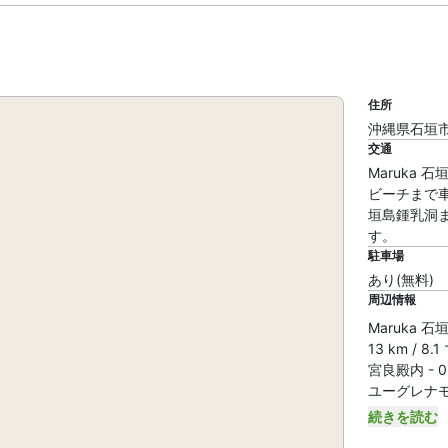
住所
沖縄県石垣市大
交通
Maruka
ビーチまで車
垣島鍾乳洞ま
す。
駐車場
あり(無料)
周辺情報
Maruka 
13 km / 8.
宮良殿内 - 0.
ユーグレナモール
続きを読む