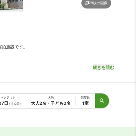
28枚の画像
ージ1 | Maruka 石垣島
宿泊施設です。
続きを読む
う離島ターミナルも徒歩圏内と、ビジネス・観光から長期滞
ェックアウト
人数
部屋数
07日
大人2名・子ども0名
1室
(1泊2日)