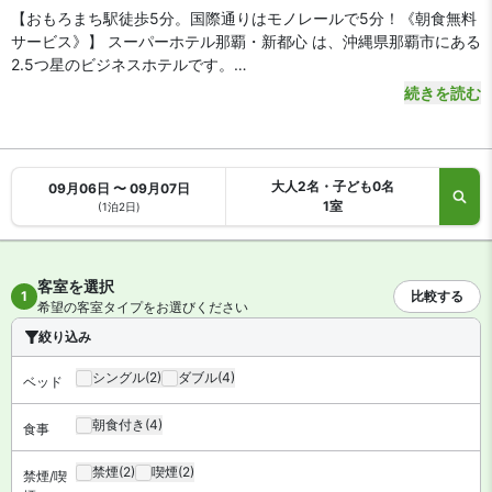
【おもろまち駅徒歩5分。国際通りはモノレールで5分！《朝食無料
サービス》】 スーパーホテル那覇・新都心 は、沖縄県那覇市にある
2.5つ星のビジネスホテルです。
続きを読む
【アクセス・周辺スポット】
スーパーホテル那覇・新都心 までのアクセスは、那覇空港からモノ
レールで20分、ゆいレール「おもろまち駅」下車徒歩5分です。空
港から車をご利用の場合、約25分で到着します。
大人2名・子ども0名
09月06日 〜 09月07日
ホテルは那覇新都心エリアにあります。コンビニ徒歩1分、路面免税
1室
(1泊2日)
店のTギャラリア沖縄DFSも徒歩5分。観光スポットの国際通りはモ
ノレールで2駅5分とビジネス・観光に便利な好立地です。
客室を選択
【駐車場】
あり（有料）
1
比較する
希望の客室タイプをお選びください
絞り込み
【お食事、レストラン】
朝食はビュッフェ形式です（無料）。
シングル
(2)
ダブル
(4)
ベッド
【館内施設・サービス】
朝食付き
(4)
食事
客室数は全 90 室。インターネットは無料 WiFi、有線インターネッ
トが利用可能です。施設はコインランドリーがあります。
禁煙
(2)
喫煙
(2)
禁煙/喫
スーパーホテル那覇・新都心 は禁煙ルームと喫煙できるお部屋があ