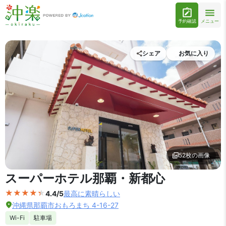
予約確認
メニュー
シェア
お気に入り
52枚の画像
外観の写真を拡大表示
スーパーホテル那覇・新都心
4.4/5
最高に素晴らしい
沖縄県那覇市おもろまち 4-16-27
Wi-Fi
駐車場