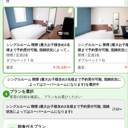
煙
ります。詳細は各宿泊プランをご確認ください。
19枚
シングルルーム 喫煙 (最大お子様含め2名
シングルルーム 禁煙 (最大お子
様まで予約受付可能, 混雑状況によっては
様まで予約受付可能, 混雑状況
スーパールームになります)
喫煙 / 定員2名
スーパールームになります)
禁煙 / 定員2名
ダブルベッド 1 台
ダブルベッド 1 台
最安
￥15,281〜
最安
￥
シングルルーム 喫煙 (最大お子様含め2名様まで予約受付可能, 混雑状況に
よってはスーパールームになります)を選択中
プランを選択
全19枚を見る
2
客室の詳細を確認し、プランをお選びください
シングルルーム 喫煙 (最大お子様含め2名様まで予約受付可能, 混雑
詳細
状況によってはスーパールームになります)
朝食付きプラン