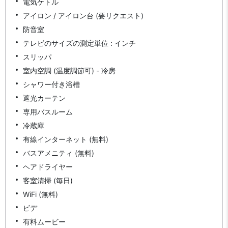
電気ケトル
アイロン / アイロン台 (要リクエスト)
防音室
テレビのサイズの測定単位 : インチ
スリッパ
室内空調 (温度調節可) - 冷房
シャワー付き浴槽
遮光カーテン
専用バスルーム
冷蔵庫
有線インターネット (無料)
バスアメニティ (無料)
ヘアドライヤー
客室清掃 (毎日)
WiFi (無料)
ビデ
有料ムービー