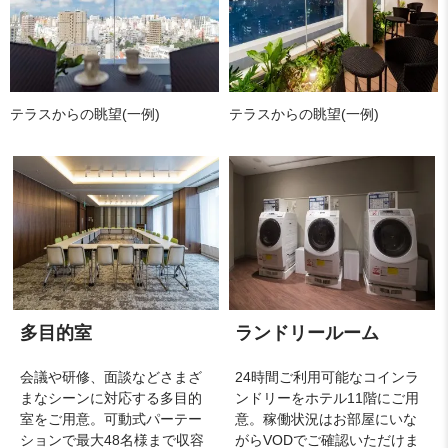
テラスからの眺望(一例)
テラスからの眺望(一例)
多目的室
ランドリールーム
会議や研修、面談などさまざ
24時間ご利用可能なコインラ
まなシーンに対応する多目的
ンドリーをホテル11階にご用
室をご用意。可動式パーテー
意。稼働状況はお部屋にいな
ションで最大48名様まで収容
がらVODでご確認いただけま