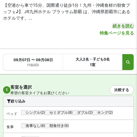
【空港から車で15分、国際通り徒歩1分！九州・沖縄食材の朝食ブ
ッフェ♪】 JR九州ホテル ブラッサム那覇 は、沖縄県那覇市にある
ホテルです。
続きを読む
【アクセス・周辺スポット】
特集ページを見る
JR九州ホテル ブラッサム那覇 までのアクセスは、那覇空港からモ
ノレールで14分、ゆいレール「美栄橋駅」下車徒歩5分です。空港
からお車をご利用の場合、約15分で到着します。
沖縄自動車道「那覇IC」は車で20分。ホテルは国際通りまで徒歩1
大人2名・子ども0名
09月07日 〜 09月08日
分の沖映通り沿いにあります。牧志公設市場や国際通り屋台村は徒
1室
(1泊2日)
歩5分。ビジネス・観光に便利な好立地です。
【駐車場】
あり（有料・先着順）
客室を選択
1
比較する
希望の客室タイプをお選びください
【お食事、レストラン】
朝食はブッフェ形式です（有料）。館内にレストランがあります。
絞り込み
ライブラリーラウンジ＆テラスでコーヒーサービスもご利用いただ
シングル
(2)
セミダブル
(8)
ダブル
(2)
キング
(2)
ベッド
けます。
食事なし
(6)
朝食付き
(6)
【館内施設・サービス】
食事
客室数は全 218 室。インターネットは無料 WiFi、有線インターネッ