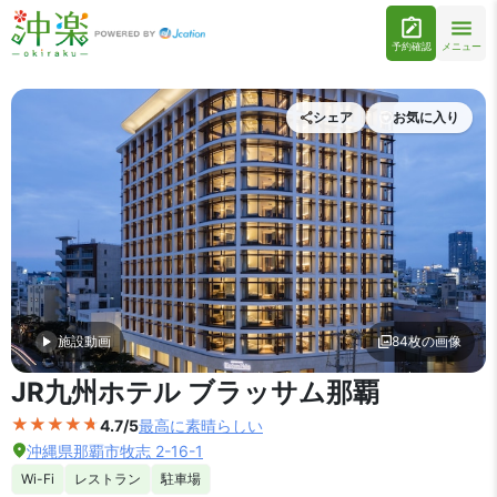
予約確認
メニュー
シェア
お気に入り
施設動画
84枚の画像
外観の写真を拡大表示
JR九州ホテル ブラッサム那覇
4.7/5
最高に素晴らしい
沖縄県那覇市牧志 2-16-1
Wi-Fi
レストラン
駐車場