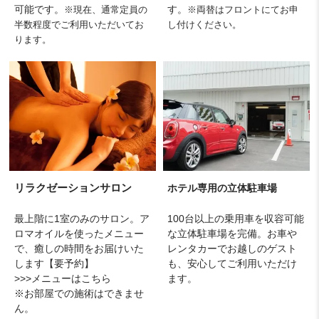
可能です。
す。
※現在、通常定員の
※両替はフロントにてお申
半数程度でご利用いただいてお
し付けください。
ります。
リラクゼーションサロン
ホテル専用の立体駐車場
最上階に1室のみのサロン。ア
100台以上の乗用車を収容可能
ロマオイルを使ったメニュー
な立体駐車場を完備。お車や
で、癒しの時間をお届けいた
レンタカーでお越しのゲスト
します【要予約】
も、安心してご利用いただけ
>>>メニューはこちら
ます。
※お部屋での施術はできませ
ん。