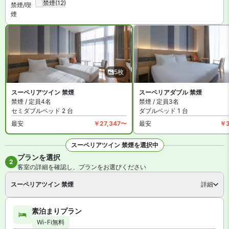
禁煙
(12)
トが利用可能です。施設は会議室のほか、リラクゼーションサロン
禁煙/喫
煙
やライブラリーラウンジ&テラス、多目的室、コインランドリーが
あります。
JR九州ホテル ブラッサム那覇 は全館禁煙です。指定の喫煙スペー
スがあります。
5枚
スーペリアツイン 禁煙
スーペリアダブル 禁煙
禁煙 / 定員4名
禁煙 / 定員3名
セミダブルベッド 2 台
ダブルベッド 1 台
最安
￥27,347〜
最安
￥3
スーペリアツイン 禁煙を選択中
プランを選択
全5枚を見る
2
客室の詳細を確認し、プランをお選びください
スーペリアツイン 禁煙
詳細
素泊まりプラン
Wi-Fi無料