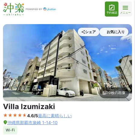
予約確認
メニュー
シェア
お気に入り
70枚の画像
外観の写真を拡大表示
Villa Izumizaki
4.6/5
最高に素晴らしい
沖縄県那覇市泉崎 1-14-10
Wi-Fi