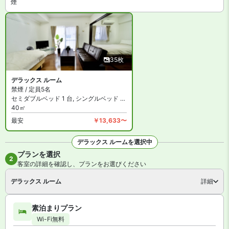
煙
35枚
デラックス ルーム
禁煙 / 定員5名
セミダブルベッド 1 台, シングルベッド 1 台, シングルソファーベッド 1 台およ
40㎡
最安
￥13,633〜
デラックス ルームを選択中
プランを選択
全35枚を見る
2
客室の詳細を確認し、プランをお選びください
デラックス ルーム
詳細
素泊まりプラン
Wi-Fi無料