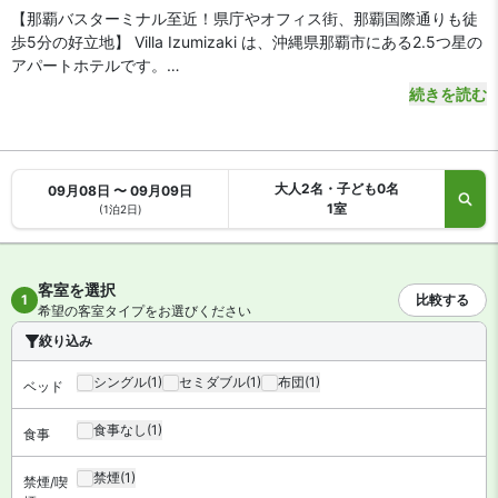
【那覇バスターミナル至近！県庁やオフィス街、那覇国際通りも徒
歩5分の好立地】 Villa Izumizaki は、沖縄県那覇市にある2.5つ星の
アパートホテルです。
続きを読む
【アクセス・周辺スポット】
Villa Izumizaki（ヴィラ泉崎） までのアクセスは、那覇空港から沖
縄都市モノレールで12分、ゆいレール「旭橋駅」下車徒歩3分で
す。空港から車をご利用の場合、約15分で到着します。
大人2名・子ども0名
09月08日 〜 09月09日
ホテルは本島各地に向かう路線バスが発着する那覇バスターミナル
1室
(1泊2日)
まで徒歩1分。那覇国際通りや県庁・市役所、オフィス街まで徒歩約
5分とビジネス・観光に便利な好立地です。
客室を選択
【お食事、レストラン】
1
比較する
希望の客室タイプをお選びください
全室電子レンジや冷蔵庫を備えたキッチンがあるアパートタイプの
絞り込み
お部屋です。ホテル1Fにレストランがあります。最寄りのコンビニ
は徒歩1分。周辺は飲食店も充実しています。
シングル
(1)
セミダブル
(1)
布団
(1)
ベッド
【館内施設・サービス】
食事なし
(1)
食事
【全室禁煙】 客室数は全 10 室。インターネットは無料 WiFiが利用
可能です。客室設備は洗濯機や乾燥機があります。
禁煙
(1)
禁煙/喫