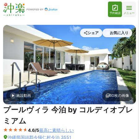
予約確認
メニュー
シェア
お気に入り
施設動画
60枚の画像
外観の写真を拡大表示
プールヴィラ 今泊 by コルディオプレ
ミアム
4.6/5
最高に素晴らしい
沖縄県国頭郡今帰仁村今泊 3551