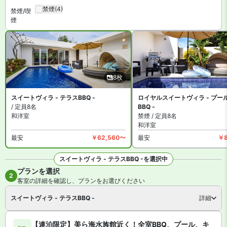
禁煙
(4)
禁煙/喫
煙
8枚
スイートヴィラ - テラスBBQ -
ロイヤルスイートヴィラ - プー
/ 定員8名
BBQ -
和洋室
禁煙 / 定員8名
和洋室
最安
￥62,560〜
最安
￥8
スイートヴィラ - テラスBBQ -を選択中
プランを選択
全8枚を見る
2
客室の詳細を確認し、プランをお選びください
スイートヴィラ - テラスBBQ -
詳細
【連泊限定】美ら海水族館近く！全室BBQ、プール、キ