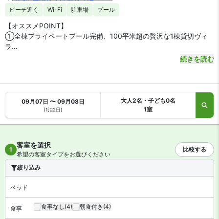
ビーチ近く
Wi-Fi
駐車場
プール
【オススメPOINT】
①全棟プライベートプール完備、100平米超の贅沢な1棟貸切ヴィ
ラ
②今泊の美しい天然ビーチまで徒歩圏内の穏やかなロケーション
続きを読む
③キッチン・洗濯乾燥機を完備し、長期滞在でも暮らすように快適
な客室
④最大8名まで宿泊可能なゆとりある広々とした居住空間
⑤美ら海水族館や古宇利島など、沖縄北部観光の拠点に最適な好立
大人2名・子ども0名
09月07日 〜 09月08日
地
1室
(1泊2日)
客室を選択
1
比較する
希望の客室タイプをお選びください
絞り込み
ベッド
食事なし
(4)
朝食付き
(4)
食事