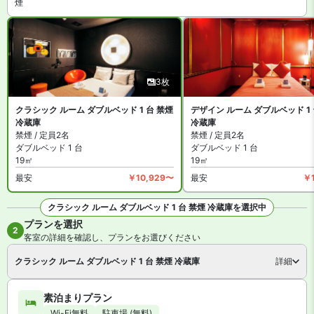
煙
設はコインランドリーがあります。
スパイス モーテル オキナワ は全館禁煙です。指定の喫煙スペース
があります。
3枚
クラシック ルーム ダブルベッド 1 台 禁煙
デザイン ルーム ダブルベッド 1 
冷蔵庫
冷蔵庫
禁煙 / 定員2名
禁煙 / 定員2名
ダブルベッド 1 台
ダブルベッド 1 台
19㎡
19㎡
最安
￥10,929〜
最安
￥
クラシック ルーム ダブルベッド 1 台 禁煙 冷蔵庫を選択中
プランを選択
全3枚を見る
2
客室の詳細を確認し、プランをお選びください
クラシック ルーム ダブルベッド 1 台 禁煙 冷蔵庫
詳細
素泊まりプラン
Wi-Fi無料
駐車場 (無料)