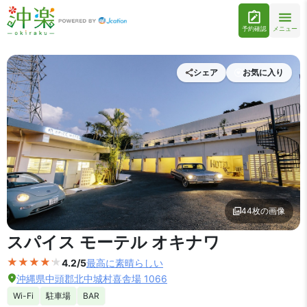
予約確認
メニュー
シェア
お気に入り
44枚の画像
外観の写真を拡大表示
スパイス モーテル オキナワ
4.2/5
最高に素晴らしい
沖縄県中頭郡北中城村喜舎場 1066
Wi-Fi
駐車場
BAR