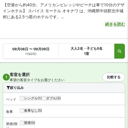
【空港から約40分。アメリカンビレッジやビーチは車で10分のデザ
インホテル】 スパイス モーテル オキナワ は、沖縄県中頭郡北中城
村にある2.5つ星のホテルです。
続きを読む
【アクセス・周辺スポット】
スパイス モーテル オキナワ までのアクセスは、那覇空港から車で
約40分です。路線バスは空港から系統番号125番イオンモール沖縄
行きで約80分。「屋宜原（北中城村）バス停」下車、徒歩15分で到
大人2名・子ども0名
09月08日 〜 09月09日
着します。
1室
(1泊2日)
沖縄自動車道「北中城IC」は車で5分。アラハビーチやサンセット
ビーチ、美浜アメリカンビレッジは車で約10分と、沖縄本島西海岸
リゾートエリアの観光・レジャーに便利な好立地です。
客室を選択
1
比較する
希望の客室タイプをお選びください
【駐車場】
あり（無料）
絞り込み
【お食事、レストラン】
シングル
(1)
ダブル
(3)
ベッド
館内にバー / ラウンジ、カフェがあります。共用エリアのホットコ
ーヒーサービスや電子レンジ、トースターもご利用いただけます。
食事なし
(5)
食事
【館内施設・サービス】
禁煙
(5)
禁煙/喫
客室数は全 15 室。インターネットは無料 WiFiが利用可能です。施