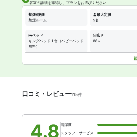
客室の詳細を確認し、プランをお選びください
禁煙/喫煙
最大定員
禁煙ルーム
5名
ベッド
広さ
キングベッド 1 台（ベビーベッド
88㎡
無料）
口コミ・レビュー
115件
4.8
清潔度
スタッフ・サービス