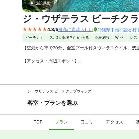
施設動画
外観の写
ジ・ウザテラス ビーチク
4.8/5
最高に素晴らしい
沖縄県中頭郡読谷村宇座
ビーチ近く
スパ(大浴場含む)がある
高級施設
Wi-Fi
レス
【空港から車で70分、全室プール付きヴィラスタイル。残波
【アクセス・周辺スポット】
ジ･ウザテラス ビーチクラブヴィラズ までのアクセスは、
沖縄自動車道「石川IC」は車で20分。ホテルは白亜の灯
抜群のロケーションです。
ジ・ウザテラス ビーチクラブヴィラズ
【駐車場】
あり（無料）
客室・プランを選ぶ
【お食事、レストラン】
朝食はフル ブレックファスト形式です（無料）。館内にレ
TOP
プラン
口コミ
アクセス
【館内施設・サービス】
客室数は全 48 室。インターネットは無料 WiFi、有
いただけます。