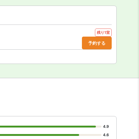
残り1室
予約する
4.9
4.6