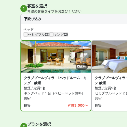
施設はエステルームやフィットネスジムのほか、4月～10
客室を選択
1
希望の客室タイプをお選びください
ジ･ウザテラス ビーチクラブヴィラズ は全館禁煙です。指
絞り込み
ベッド
セミダブル
(3)
キング
(2)
8枚
クラブプールヴィラ 1ベッドルーム キ
クラブプールヴィラ 
ング 禁煙
ン 禁煙
禁煙 / 定員5名
禁煙 / 定員5名
キングベッド 1 台（ベビーベッド無料）
セミダブルベッド 2
88㎡
88㎡
最安
￥183,000〜
最安
プランを選択
全8
2