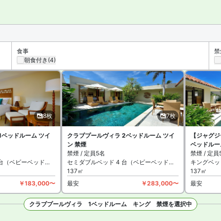
月営業の屋外プールがあります。
定の喫煙スペースがあります。
食事
禁
朝食付き
(4)
8枚
7枚
1ベッドルーム ツイ
クラブプールヴィラ 2ベッドルーム ツイ
【ジャグジ
ン 禁煙
ベッドルー
禁煙 / 定員5名
禁煙 / 定員
 台（ベビーベッド無料）
セミダブルベッド 4 台（ベビーベッド無料）
キングベッ
137㎡
137㎡
￥183,000〜
最安
￥283,000〜
最安
クラブプールヴィラ 1ベッドルーム キング 禁煙を選択中
枚を見る