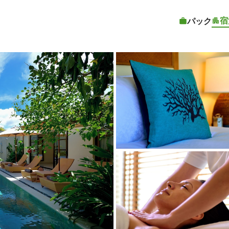
宿
パック
客室1 |