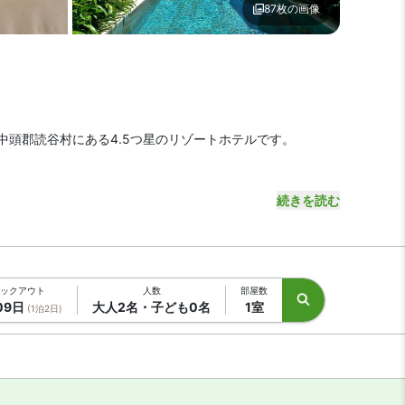
87枚の画像
 ジ・ウザテラス ビーチクラブヴィラズ
メイン イメージ1 | ジ・ウ
中頭郡読谷村にある4.5つ星のリゾートホテルです。
「ロイヤルホテル 沖縄残波岬」下車徒歩5分で到着します。
続きを読む
天然ビーチは徒歩圏内。世界遺産の座喜味城跡は車で10分と
ックアウト
人数
部屋数
09日
大人2名・子ども0名
1室
(1泊2日)
時間限定）もご利用いただけます。
タイルのお部屋です。24時間対応のバトラーサービスもご利用