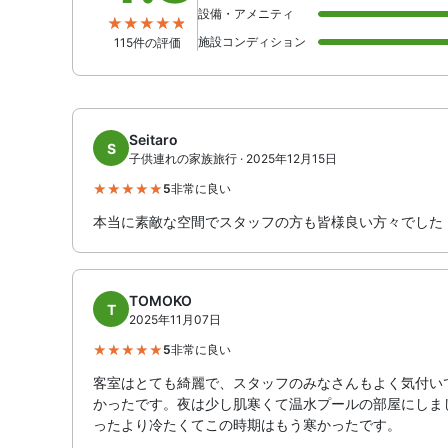
設備・アメニティ
施設コンディション
115件の評価
Seitaro
S
子供連れの家族旅行 · 2025年12月15日
5
非常に良い
本当に素敵な空間でスタッフの方も皆様良い方々でした
TOMOKO
T
2025年11月07日
5
非常に良い
客室はとても綺麗で、スタッフのみなさんもよく気付い
かったです。夜は少し肌寒くて温水プールの部屋にしま
ったより冷たくてこの時期はもう寒かったです。