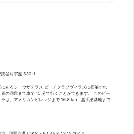
読谷村宇座 630-1
座にあるジ・ウザテラス ビーチクラブヴィラズに宿泊すれ
青の洞窟まで車で 15 分で行くことができます。 このビー
ラは、アメリカンビレッジまで 16.8 km、嘉手納基地まで
。
: 那覇空港 (OKA) - 60.3 km / 37.5 マイル