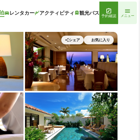
泊
レンタカー
アクティビティ
観光バス
予約確認
メニュー
シェア
お気に入り
 ジ・ウザテラス ビーチクラブヴィラズ
レストラン1 | ジ・ウザテラ