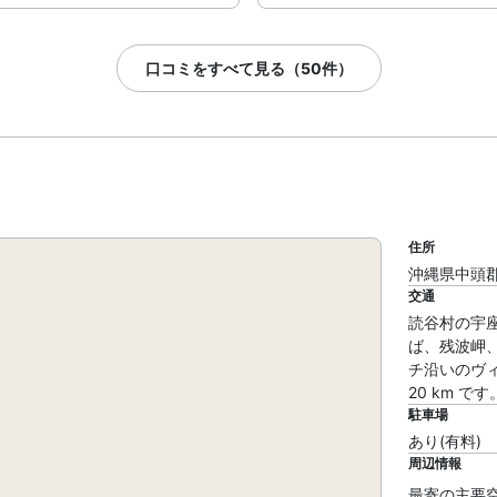
口コミをすべて見る（50件）
住所
沖縄県中頭郡
交通
読谷村の宇
ば、残波岬、
チ沿いのヴィ
20 km です
駐車場
あり(有料)
周辺情報
最寄の主要空港 