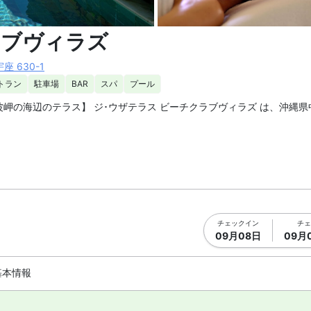
真を拡大表示
スパ1 |
ラブヴィラズ
 630-1
トラン
駐車場
BAR
スパ
プール
岬の海辺のテラス】 ジ･ウザテラス ビーチクラブヴィラズ は、沖縄県
那覇空港から車で約70分です。空港リムジンバスは約90分。最寄りの
台が立つ沖縄本島中部読谷村の景勝地、残波岬の海辺にあります。白砂の
チェックイン
チェ
09月08日
09月
ストラン、バー / ラウンジ、カフェがあります。ルームサービス（営業
基本情報
線インターネットが利用できます。全室プライベートプール付きのヴィラス