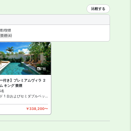
比較する
煙/喫煙
禁煙
(4)
7枚
ー付き】プレミアムヴィラ ２
ム キング 禁煙
5名
ド 1 台およびセミダブルベッド 2 台（ベビーベッド無料）
￥338,200〜