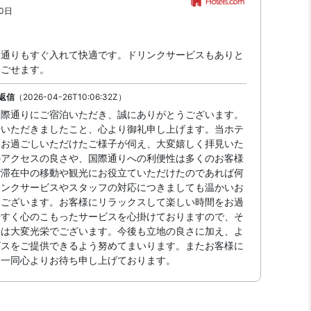
20日
際通りもすぐ入れて快適です。ドリンクサービスもありと
すごせます。
返信
（2026-04-26T10:06:32Z）
国際通りにご宿泊いただき、誠にありがとうございます。
せいただきましたこと、心より御礼申し上げます。当ホテ
にお過ごしいただけたご様子が伺え、大変嬉しく拝見いた
のアクセスの良さや、国際通りへの利便性は多くのお客様
ご滞在中の移動や観光にお役立ていただけたのであれば何
リンクサービスやスタッフの対応につきましても温かいお
うございます。お客様にリラックスして楽しい時間をお過
やすく心のこもったサービスを心掛けておりますので、そ
とは大変光栄でございます。今後も立地の良さに加え、よ
ビスをご提供できるよう努めてまいります。またお客様に
フ一同心よりお待ち申し上げております。