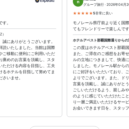
n
グループ旅行 · 2026年04月
5
非常に良い
です。
モノレール県庁前より近く国
てもフレンドリーで楽しんで
2Z）
ホテルアベスト那覇国際通りからの
、誠にありがとうございます。
拝読いたしました。当館は国際
この度はホテルアベスト那覇
やご移動に便利にご利用いただ
また、ご滞在のご感想をお寄
お褒めのお言葉を頂戴し、スタ
ルの立地につきまして、快適
いただける内容を目指し、工夫
しました。モノレール駅から
けるホテルを目指して努めてま
にご好評をいただいており、
ださいませ。
よりでございます。また、ド
言葉を頂戴し、誠にありがと
ごしいただけるよう、親しみ
のように感じていただけたこ
り一層ご満足いただけるサー
お会いできます日を、スタッ