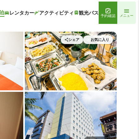
泊
レンタカー
アクティビティ
観光バス
予約確認
メニュー
シェア
お気に入り
 ホテルアベスト那覇国際通り
朝食スペース1 | ホテルアベ