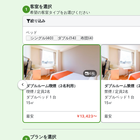
客室を選択
1
希望の客室タイプをお選びください
絞り込み
ベッド
シングル
(40)
ダブル
(14)
布団
(4)
4枚
ダブルルーム喫煙（2名利用）
ダブルルーム禁煙（
喫煙 / 定員2名
禁煙 / 定員2名
ダブルベッド 1 台
ダブルベッド 1 台
15㎡
15㎡
最安
￥13,423〜
最安
プランを選択
全4
2