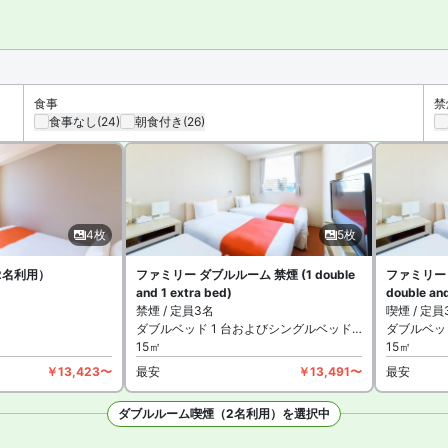
食事
禁
食事なし
(24)
朝食付き
(26)
4枚
5枚
2名利用）
ファミリー ダブルルーム 禁煙 (1 double
ファミリー 
and 1 extra bed)
double and
禁煙 / 定員3名
喫煙 / 定員
ダブルベッド 1 台およびシングルベッド 1 台
ダブルベッド
15㎡
15㎡
￥13,423〜
最安
￥13,491〜
最安
ダブルルーム喫煙（2名利用）を選択中
枚を見る