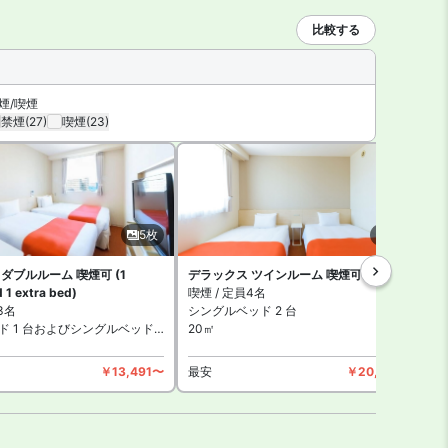
比較する
煙/喫煙
禁煙
(27)
喫煙
(23)
5枚
3枚
ダブルルーム 喫煙可 (1
デラックス ツインルーム 喫煙可
 1 extra bed)
喫煙 / 定員4名
禁
3名
シングルベッド 2 台
シ
 1 台およびシングルベッド 1 台
20㎡
2
￥13,491〜
最安
￥20,824〜