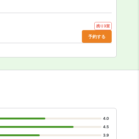
残り3室
予約する
4.0
4.5
3.9