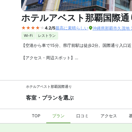
外観の写
ホテルアベスト那覇国際通
4.2/5
最高に素晴らしい
沖縄県那覇市久茂地 3-
Wi-Fi
レストラン
【空港から車で15分、県庁前駅は徒歩2分。国際通り入口近
【アクセス・周辺スポット】
ホテルアベスト那覇国際通り までのアクセスは、那覇空港
ホテルは那覇市の観光スポット・国際通りの入口近くにあ
立地です。
ホテルアベスト那覇国際通り
【駐車場】
あり（有料）
客室・プランを選ぶ
【お食事、レストラン】
朝食はビュッフェ形式です（有料）。館内にレストランが
TOP
プラン
口コミ
アクセス
【館内施設・サービス】
客室数は全 107 室。インターネットは無料 WiFi、有
ホテルアベスト那覇国際通り は禁煙ルームと喫煙できるお