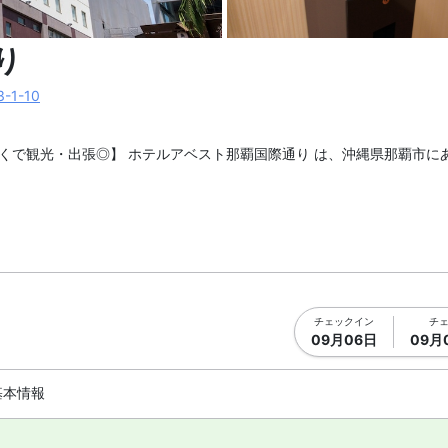
真を拡大表示
施設内の設
り
1-10
くで観光・出張◎】 ホテルアベスト那覇国際通り は、沖縄県那覇市に
から沖縄都市モノレールで約13分、ゆいレール「県庁前駅」下車徒歩2
ります。県庁や市役所の集まるビジネス街や、沖縄本島各地へ向かう那
チェックイン
チ
09月06日
09月
あります。共用エリアのウェルカムドリンクサービスもご利用いただけ
基本情報
線インターネットが利用可能です。施設は会議室やコインランドリーがありま
部屋があります。詳細は各宿泊プランをご確認ください。