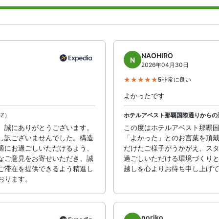
NAOHIRO
N
2026年04月30日
5
非常に良い
よかったです
5Z）
ホテルアベスト那覇国際通りからの
、誠にありがとうございます。
この度はホテルアベスト那覇
し訳ございませんでした。構造
「よかった」とのお言葉を頂
適にお過ごしいただけるよう、
だけたご様子がうかがえ、ス
なご意見をお寄せいただき、誠
過ごしいただける環境づくり
ご滞在を提供できるよう精進し
越しを心よりお待ち申し上げ
おります。
noriko