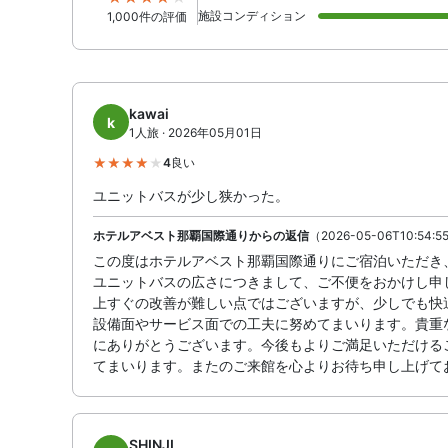
施設コンディション
1,000件の評価
kawai
k
1人旅 · 2026年05月01日
4
良い
ユニットバスが少し狭かった。
ホテルアベスト那覇国際通りからの返信
（2026-05-06T10:54:5
この度はホテルアベスト那覇国際通りにご宿泊いただき
ユニットバスの広さにつきまして、ご不便をおかけし申
上すぐの改善が難しい点ではございますが、少しでも快
設備面やサービス面での工夫に努めてまいります。貴重
にありがとうございます。今後もよりご満足いただける
てまいります。またのご来館を心よりお待ち申し上げて
SHINJI