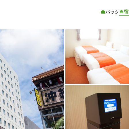
宿
パック
客室1 |