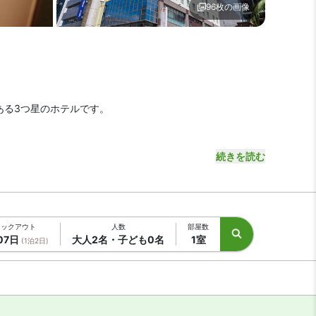
96枚の画像
備1 | ホテルアベスト那覇国際通り
メイン イメージ1 | ホテル
ある3つ星のホテルです。
分です。空港から車を利用した場合、約15分で到着します。
続きを読む
覇バスターミナルも徒歩圏内と、ビジネス・観光に便利な好
ェックアウト
人数
部屋数
07日
大人2名・子ども0名
1室
(1泊2日)
ます。
す。