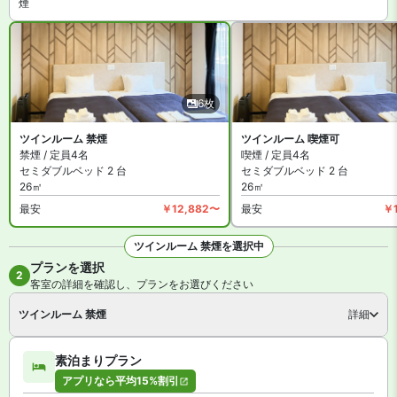
煙
6枚
ツインルーム 禁煙
ツインルーム 喫煙可
禁煙 / 定員4名
喫煙 / 定員4名
セミダブルベッド 2 台
セミダブルベッド 2 台
26㎡
26㎡
最安
￥12,882〜
最安
￥
ツインルーム 禁煙を選択中
プランを選択
全6枚を見る
2
客室の詳細を確認し、プランをお選びください
ツインルーム 禁煙
詳細
素泊まりプラン
アプリなら平均15%割引