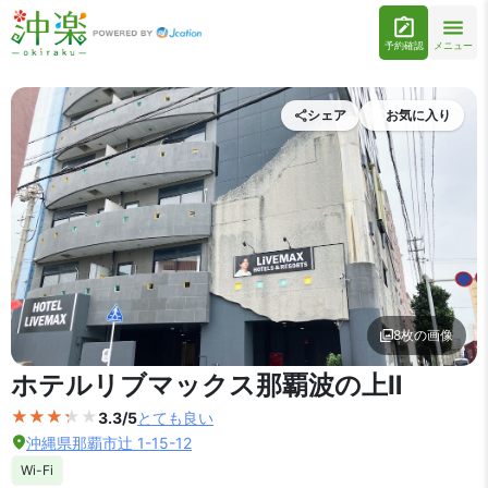
予約確認
メニュー
シェア
お気に入り
8枚の画像
外観の写真を拡大表示
ホテルリブマックス那覇波の上Ⅱ
3.3/5
とても良い
沖縄県那覇市辻 1-15-12
Wi-Fi