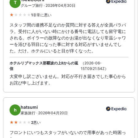
T
グループ旅行 · 2026年04月30日
1
非常に悪い
スタッフ間の連携不足なのか質問に対する答えが全員バラバ
ラ。受付に人がいない時にかける番号に電話しても留守電に
される。ボイラーの故障なのかお湯が出なくなり常温シャワ
ーを浴びる羽目になった事に対する対応がすいませんでし
た。だけ。ホテルにいると目が痒くなった。
ホテルリブマックス那覇波の上Ⅱからの返
（2026-06-
信
15T09:21:54Z）
大変申し訳ございません。対応が不行き届きでした事心から
お詫び申し上げます。
hatsumi
h
家族旅行 · 2026年04月20日
2
悪い
フロントにいつもスタッフがいないので用事があった時困っ