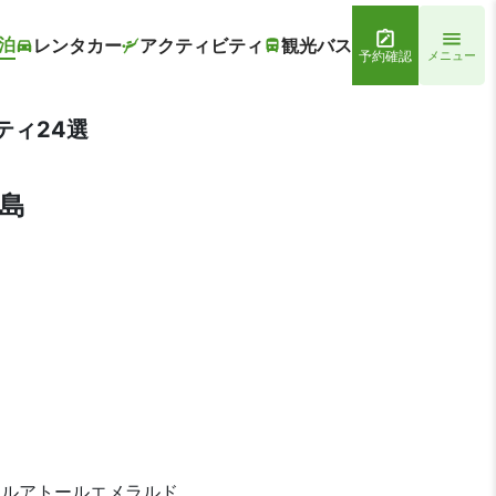
泊
レンタカー
アクティビティ
観光バス
予約確認
メニュー
ティ24選
島
テルアトールエメラルド