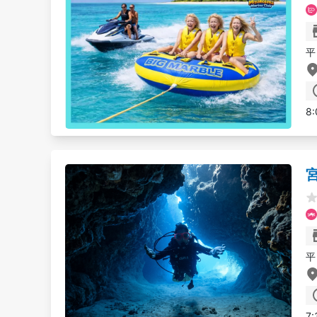
平
8:
平
7: