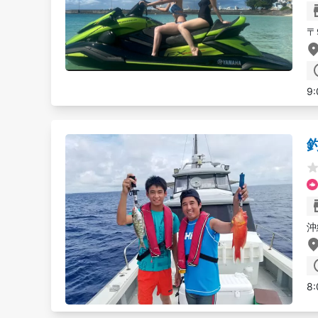
〒
9:
沖
8: