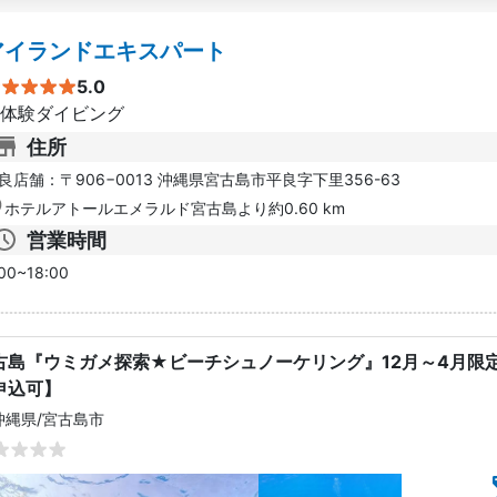
アイランドエキスパート
5.0
体験ダイビング
住所
良店舗：〒906−0013 沖縄県宮古島市平良字下里356-63
ホテルアトールエメラルド宮古島より約0.60 km
営業時間
00~18:00
古島『ウミガメ探索★ビーチシュノーケリング』12月～4月限定
申込可】
沖縄県
/
宮古島市