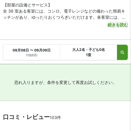
【部屋の設備とサービス】
全 36 室ある客室には、コンロ、電子レンジなどの備わった簡易キ
ッチンがあり、ゆったりおくつろぎいただけます。各客室には、専
用のベランダがあります。WiFi (無料)をお使いいただけるほか、薄
続きを読む
型テレビをご覧いただけます。洗濯機をご利用いただけ、ハウスキ
ーピング サービスは、リクエストにより行われます。
大人2名・子ども0名
09月08日 〜 09月09日
1室
(1泊2日)
恐れ入りますが、条件を変更して再度お試しください。
口コミ・レビュー
103件