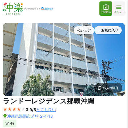
予約確認
メニュー
シェア
お気に入り
25枚の画像
外観の写真を拡大表示
ランドーレジデンス那覇沖縄
3.9/5
とても良い
沖縄県那覇市若狭 2-4-13
Wi-Fi