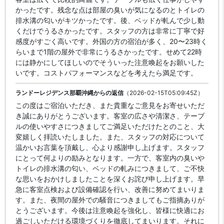
かったです。残念な点は部屋の臭いが気になるのとトイレの
排水溝の匂いがキツかったです。後、ベッドが軋んで少し動
くだけでうるさかったです。スタッフの方は非常に丁寧で好
感度がすごく高いです。外国の方の宿泊が多く、20〜23時く
らいまで1階の屋外で非常にうるさかったです。せめて22時
には静かにしてほしいのでそういった注意喚起をお願いした
いです。コストパフォーマンスなどを考えたら満足です。
ランドーレジデンス那覇沖縄からの返信
（2026-02-15T05:09:45Z）
この度はご宿泊いただき、また貴重なご意見をお寄せいただ
き誠にありがとうございます。客室の広さや清潔さ、テーブ
ルの使いやすさにつきましてご満足いただけたとのこと、大
変嬉しく拝読いたしました。また、スタッフの対応について
温かいお言葉を頂戴し、心より感謝申し上げます。スタッフ
にとって何よりの励みとなります。一方で、客室内の臭いや
トイレの排水溝の匂い、ベッドの軋みにつきまして、ご不快
な思いをおかけしましたことを深くお詫び申し上げます。早
急に客室点検および設備確認を行い、改善に努めてまいりま
す。また、夜間の屋外での騒音につきましてもご指摘ありが
とうございます。今後は注意喚起を強化し、皆様に快適にお
過ごしいただける環境づくりを徹底してまいります。それに