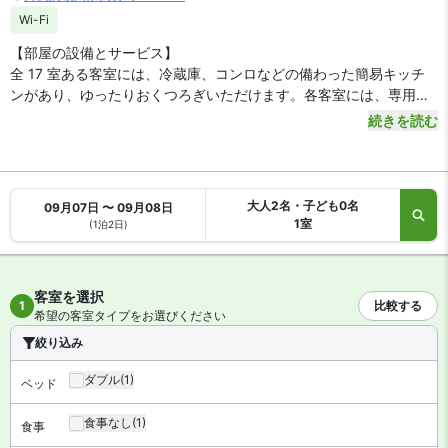
Wi-Fi
【部屋の設備とサービス】
全 17 室ある客室には、冷蔵庫、コンロなどの備わった簡易キッチ
ンがあり、ゆったりおくつろぎいただけます。各客室には、専用の
バルコニーがあります。WiFi (無料)をお使いいただけるほか、薄型
続きを読む
テレビをご覧いただけます。デスクや電子レンジをご利用いただけ
ます。
大人2名・子ども0名
09月07日 〜 09月08日
1室
(1泊2日)
客室を選択
1
比較する
希望の客室タイプをお選びください
絞り込み
ダブル
(1)
ベッド
食事なし
(1)
食事