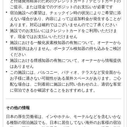
と付随費用精算のためのクレジットカード / デビットカードの
ご提示、または現金でのデポジットのお支払いが必要です
宿泊施設への要望は、チェックイン時の状況によりご希望に添
えない場合があり、内容によっては追加料金が発生することが
あります。対応は確約ではございませんのでご了承ください
施設でのお支払いにはクレジットカードをご利用いただけま
す。現金ではお支払いいただけません
施設における一酸化炭素検知器の有無について、オーナーから
情報提供はありません。ポータブル検知器の持ち込みをご検討
ください
施設における煙感知器の有無について、オーナーから情報提供
はありません
この施設には、バルコニー、パティオ、テラスなど安全面から
お子様に適さない可能性がある屋外スペースがあります。ご心
配な場合は、ご到着前に施設にお問い合わせの上、適切な客室
に宿泊できるか確認することをおすすめします。
その他の情報
日本の厚生労働省は、インやホテル、モーテルなどを含むいかな
る種類の宿泊施設でも、日本に​居住してない海外のお客様の宿泊