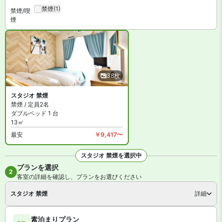
禁煙
(1)
禁煙/喫
煙
38枚
スタジオ 禁煙
禁煙 / 定員2名
ダブルベッド 1 台
13㎡
最安
￥9,417〜
スタジオ 禁煙を選択中
プランを選択
全38枚を見る
2
客室の詳細を確認し、プランをお選びください
スタジオ 禁煙
詳細
素泊まりプラン