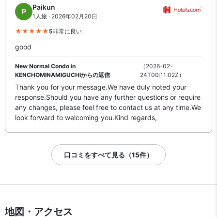
Paikun
P
1人旅 · 2026年02月20日
5
非常に良い
good
New Normal Condo in
（2026-02-
KENCHOMINAMIGUCHIからの返信
24T00:11:02Z）
Thank you for your message.We have duly noted your
response.Should you have any further questions or require
any changes, please feel free to contact us at any time.We
look forward to welcoming you.Kind regards,
口コミをすべて見る（15件）
地図・アクセス