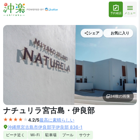
予約確認
メニュー
シェア
お気に入り
34枚の画像
外観の写真を拡大表示
ナチュリラ宮古島・伊良部
4.2/5
最高に素晴らしい
沖縄県宮古島市伊良部字伊良部 836-1
ビーチ近く
Wi-Fi
駐車場
プール
サウナ