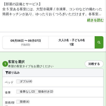
【部屋の設備とサービス】
全 5 室ある客室には、大型冷蔵庫 / 冷凍庫、コンロなどの備わった
簡易キッチンがあり、ゆったりおくつろぎいただけます。各客室に
は、専用のバルコニーがあります。50 インチの液晶テレビでデジタ
続きを読む
ルをご覧いただけるほか、WiFi (無料)などもご利用いただけます。
デスク、電子レンジをご利用いただけるほか、可動式 / エキストラ
ベッド (無料)もリクエストの上ご利用いただけます。
大人2名・子ども0名
09月06日 〜 09月07日
1室
(1泊2日)
客室を選択
1
比較する
希望の客室タイプをお選びください
絞り込み
ダブル
(4)
ベッド
食事なし
(2)
朝食付き
(2)
食事
禁煙
(4)
禁煙/喫