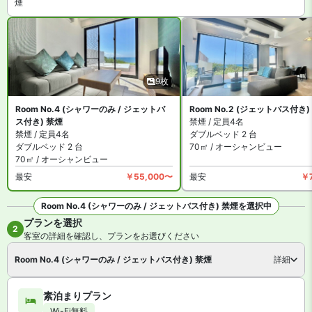
煙
9枚
Room No.4 (シャワーのみ / ジェットバ
Room No.2 (ジェットバス付き)
ス付き) 禁煙
禁煙 / 定員4名
禁煙 / 定員4名
ダブルベッド 2 台
ダブルベッド 2 台
70㎡ / オーシャンビュー
70㎡ / オーシャンビュー
最安
￥55,000〜
最安
￥
Room No.4 (シャワーのみ / ジェットバス付き) 禁煙を選択中
プランを選択
全9枚を見る
2
客室の詳細を確認し、プランをお選びください
Room No.4 (シャワーのみ / ジェットバス付き) 禁煙
詳細
素泊まりプラン
Wi-Fi無料