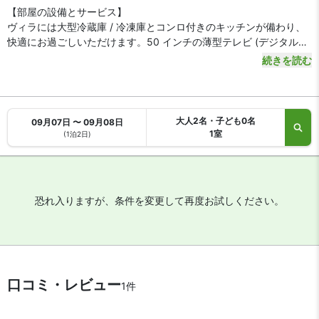
【部屋の設備とサービス】
ヴィラには大型冷蔵庫 / 冷凍庫とコンロ付きのキッチンが備わり、
快適にお過ごしいただけます。50 インチの薄型テレビ (デジタル番
組視聴可) のほか、WiFi (無料)もご利用いただけます。シャワー付き
続きを読む
浴槽がある専用バスルームには、深めの浴槽とレインフォールシャ
ワーが備わっています。電子レンジと炊飯器をご利用いただけま
す。
大人2名・子ども0名
09月07日 〜 09月08日
1室
(1泊2日)
恐れ入りますが、条件を変更して再度お試しください。
口コミ・レビュー
1件