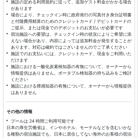
施設の定める利用規約に従って、追加ゲスト料金がかかる場合
があります
場合により、チェックイン時に政府発行の写真付き身分証明書
と付随費用精算のためのクレジットカード / デビットカードの
ご提示、または現金でのデポジットのお支払いが必要です
宿泊施設への要望は、チェックイン時の状況によりご希望に添
えない場合があり、内容によっては追加料金が発生することが
あります。対応は確約ではございませんのでご了承ください
施設でのお支払いには、クレジットカード、現金をご利用いた
だけます
施設における一酸化炭素検知器の有無について、オーナーから
情報提供はありません。ポータブル検知器の持ち込みをご検討
ください
施設における煙感知器の有無について、オーナーから情報提供
はありません
その他の情報
プールは 24 時間ご利用可能です
日本の厚生労働省は、インやホテル、モーテルなどを含むいかな
る種類の宿泊施設でも、日本に​居住してない海外のお客様の宿泊