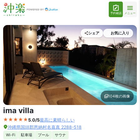
予約確認
メニュー
シェア
お気に入り
104枚の画像
外観の写真を拡大表示
ima villa
5.0/5
最高に素晴らしい
沖縄県国頭郡恩納村名嘉真 2288-518
Wi-Fi
駐車場
プール
サウナ