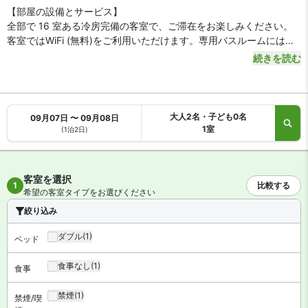
【部屋の設備とサービス】
全部で 16 室ある冷房完備の客室で、ご滞在をお楽しみください。
客室ではWiFi (無料)をご利用いただけます。専用バスルームには、
ヘアドライヤー、スリッパが付いています。
続きを読む
大人2名・子ども0名
09月07日 〜 09月08日
1室
(1泊2日)
客室を選択
1
比較する
希望の客室タイプをお選びください
絞り込み
ダブル
(1)
ベッド
食事なし
(1)
食事
禁煙
(1)
禁煙/喫