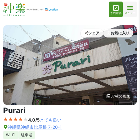
予約確認
メニュー
シェア
お気に入り
37枚の画像
外観の写真を拡大表示
Purari
4.0/5
とても良い
沖縄県沖縄市比屋根 7-20-1
Wi-Fi
駐車場