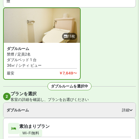
煙
11枚
ダブルルーム
禁煙 / 定員2名
ダブルベッド 1 台
36㎡ / シティ ビュー
最安
￥7,649〜
ダブルルームを選択中
プランを選択
全11枚を見る
2
客室の詳細を確認し、プランをお選びください
ダブルルーム
詳細
素泊まりプラン
Wi-Fi無料