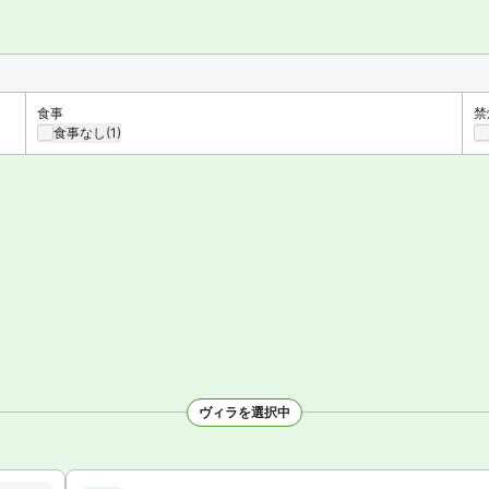
食事
禁
食事なし
(1)
ヴィラを選択中
枚を見る