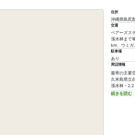
住所
沖縄県島尻郡
交通
ベアーズス
漲水林まで車
km、ウミガ
駐車場
あり
周辺情報
最寄の主要空港 
久米島県立自然公
漲水林 - 2.2
続きを読む