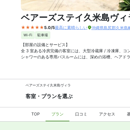
外観の写
ベアーズステイ久米島ヴィ
5.0/5
最高に素晴らしい
沖縄県島尻郡久米島町
Wi-Fi
駐車場
【部屋の設備とサービス】
全 3 室ある冷房完備の客室には、大型冷蔵庫 / 冷凍庫、
シャワーのある専用バスルームには、深めの浴槽、ヘアド
ベアーズステイ久米島ヴィラ
客室・プランを選ぶ
TOP
プラン
口コミ
アクセス