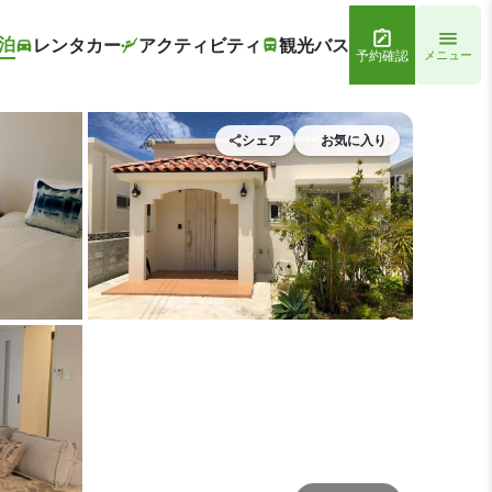
泊
レンタカー
アクティビティ
観光バス
予約確認
メニュー
シェア
お気に入り
 ベアーズステイ久米島ヴィラ
メイン イメージ1 | ベアー