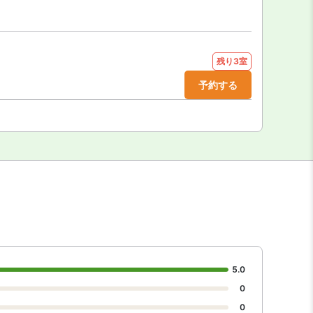
残り3室
予約する
5.0
0
0