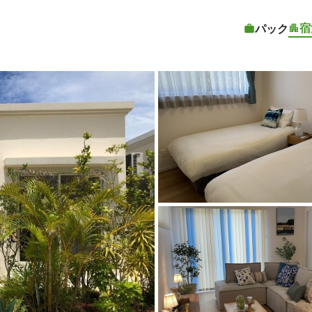
宿
パック
客室1 |