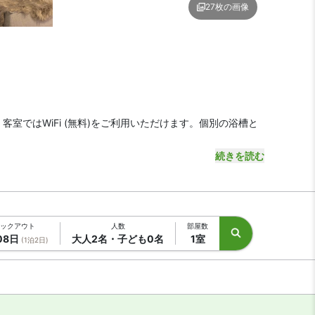
27枚の画像
 ベアーズステイ久米島ヴィラ
室ではWiFi (無料)をご利用いただけます。個別の浴槽と
。
続きを読む
ックアウト
人数
部屋数
08日
大人2名・子ども0名
1室
(1泊2日)