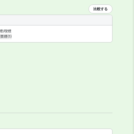
比較する
煙/喫煙
禁煙
(1)