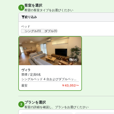
客室を選択
1
希望の客室タイプをお選びください
絞り込み
ベッド
シングル
(1)
ダブル
(1)
8枚
ヴィラ
禁煙 / 定員6名
シングルベッド 4 台およびダブルベッド 1 台
最安
￥43,052〜
プランを選択
全8
2
客室の詳細を確認し、プランをお選びください