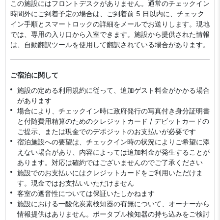
この施設にはフロントデスクがありません。通常のチェックイン
時間外にご到着予定の場合は、ご到着前 5 日以内に、チェック
イン手順とスマートロックの詳細をメールでお送りします。現地
では、専用の入り口から入室できます。施設から提供された情報
は、自動翻訳ツールを使用して翻訳されている場合があります。
ご宿泊に関して
施設の定める利用規約に従って、追加ゲスト料金がかかる場合
があります
場合により、チェックイン時に政府発行の写真付き身分証明書
と付随費用精算のためのクレジットカード / デビットカードの
ご提示、または現金でのデポジットのお支払いが必要です
宿泊施設への要望は、チェックイン時の状況によりご希望に添
えない場合があり、内容によっては追加料金が発生することが
あります。対応は確約ではございませんのでご了承ください
施設でのお支払いにはクレジットカードをご利用いただけま
す。現金ではお支払いいただけません
客室の遮音性については保証いたしかねます
施設における一酸化炭素検知器の有無について、オーナーから
情報提供はありません。ポータブル検知器の持ち込みをご検討