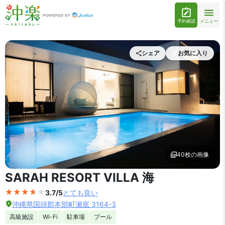
予約確認
メニュー
シェア
お気に入り
40枚の画像
外観の写真を拡大表示
SARAH RESORT VILLA 海
3.7/5
とても良い
沖縄県国頭郡本部町瀬底 3164-3
高級施設
Wi-Fi
駐車場
プール