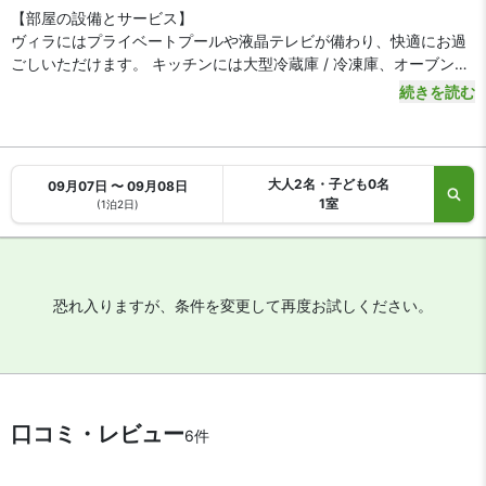
【部屋の設備とサービス】
ヴィラにはプライベートプールや液晶テレビが備わり、快適にお過
ごしいただけます。 キッチンには大型冷蔵庫 / 冷凍庫、オーブン、
コンロが備わっています。WiFi (無料)をご利用いただけるほか、デ
続きを読む
ジタル番組の視聴も可能です。シャワー付き浴槽がある専用バスル
ームには、深めの浴槽とレインフォールシャワーが備わっていま
す。
大人2名・子ども0名
09月07日 〜 09月08日
1室
(1泊2日)
恐れ入りますが、条件を変更して再度お試しください。
口コミ・レビュー
6件