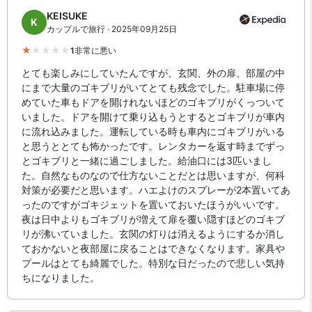
KEISUKE
K
カップルで旅行 · 2025年09月25日
1
非常に悪い
とても楽しみにしていたんですが、玄関、外の扉、部屋の中
にまで大量のゴキブリがいてとても残念でした。駐車場に停
めていた車もドアを開けれないほどのゴキブリがくっついて
いました。ドアを開けて乗り込もうとするとゴキブリが車内
に流れ込みました。運転している時も車内にゴキブリがいる
と思うととても怖かったです。レンタカーを返す時までずっ
とゴキブリと一緒に過ごしました。給油口には3匹いまし
た。自然なものなので仕方ないことだとは思いますが、何科
対策が必要だと思います。ハエよけのスプレーが2本置いてあ
ったのですがゴキジェットを置いておいたほうがいいです。
夜は日中よりもゴキブリが増えて扉を覆い隠すほどのゴキブ
リが沸いていました。玄関の灯りは消えるようにするか消し
ておかないと夜部屋に戻ることはできなくなります。家具や
プールはとても綺麗でした。特別な日だったので悲しい気持
ちになりました。