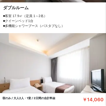
ダブルルーム
■客室 17.9㎡（定員 1～2名）
■クイーンベッド1台
■多機能シャワーブース（バスタブなし）
宿のみ / 大人2人・1室 / 2日間の合計料金
￥14,060