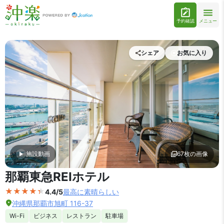
予約確認
メニュー
シェア
お気に入り
施設動画
67枚の画像
外観の写真を拡大表示
那覇東急REIホテル
4.4/5
最高に素晴らしい
沖縄県那覇市旭町 116-37
Wi-Fi
ビジネス
レストラン
駐車場