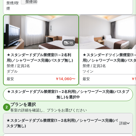
禁煙
(8)
出しや、クリーニングサービスも利用できます。
禁煙/喫
煙
那覇 東急REIホテル は全館禁煙です。指定の喫煙スペースがありま
す。
2枚
★スタンダードダブル禁煙室(1～2名利
★スタンダードツイン禁煙室(1
用)／シャワーブース完備(バスタブ無し)
用)／シャワーブース完備(バスタ
禁煙 / 定員2名
禁煙 / 定員2名
ダブル
ツイン
最安
￥14,060〜
最安
￥
★スタンダードダブル禁煙室(1～2名利用)／シャワーブース完備(バスタブ
無し)を選択中
プランを選択
全2枚を見る
2
客室の詳細を確認し、プランをお選びください
★スタンダードダブル禁煙室(1～2名利用)／シャワーブース完備(バ
詳細
スタブ無し)