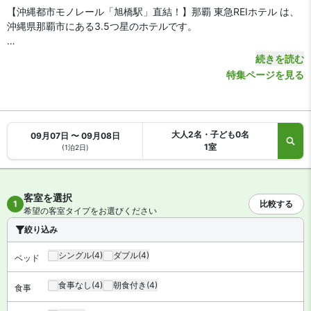
【沖縄都市モノレール「旭橋駅」直結！】那覇 東急REIホテル は、
沖縄県那覇市にある3.5つ星のホテルです。
【アクセス・周辺スポット】
続きを読む
那覇 東急REIホテル までのアクセスは、那覇空港から車やモノレー
特集ページを見る
ルで約10分。モノレール「旭橋駅」から連絡通路で直結、徒歩約5
分で到着します。
沖縄自動車道「那覇IC」は車で約15分。カフーナ旭橋の中にあり、
那覇 国際通りは徒歩約15分です。沖縄本島各地へ向かう那覇バスタ
大人2名・子ども0名
09月07日 〜 09月08日
ーミナルもホテルの向かいにあります。
1室
(1泊2日)
【駐車場】
有料
客室を選択
【お食事、レストラン】
1
比較する
希望の客室タイプをお選びください
朝食はブッフェ形式です（有料）。館内にはゲストラウンジがあり
ます。セルフサービスのコーヒーや紅茶、フレーバーウォーターも
絞り込み
利用可能です。
シングル
(4)
ダブル
(4)
ベッド
【館内施設・サービス】
食事なし
(4)
朝食付き
(4)
客室数は全 215 室。インターネットは無料 Wi-Fiを備えています。
食事
施設はパソコンコーナーをロビーに設置。ズボンプレッサーの貸し