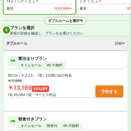
14㎡ / シティ ビュー
シティ ビュー
最安
￥13,169〜
最安
￥
ダブルルームを選択中
プランを選択
全8枚を見る
2
客室の詳細を確認し、プランをお選びください
ダブルルーム
詳細
素泊まりプラン
タイムセール
Wi-Fi無料
宿のみ / 大人2人・1室 / 2日間の合計料金
￥17,558
￥13,169
25%OFF
予約する
1名 ¥6,584 / 税・サービス料込
08月29日までキャンセル無料
朝食付きプラン
タイムセール
朝食付
Wi-Fi無料