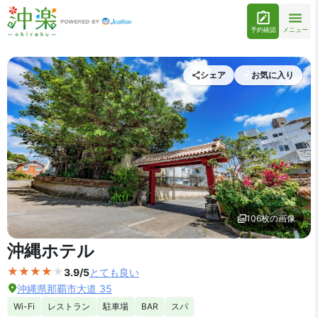
予約確認
メニュー
シェア
お気に入り
106枚の画像
外観の写真を拡大表示
沖縄ホテル
3.9/5
とても良い
沖縄県那覇市大道 35
Wi-Fi
レストラン
駐車場
BAR
スパ