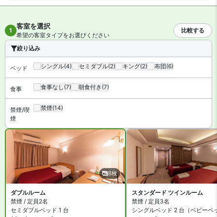
【館内施設・サービス】
客室数は全 78 室。インターネットは無料 WiFi、有線インターネッ
客室を選択
1
比較する
トが利用可能です。施設は会議室・宴会場のほか、コインランドリ
希望の客室タイプをお選びください
ーがあります。
絞り込み
シングル
(4)
セミダブル
(2)
キング
(2)
布団
(6)
ベッド
食事なし
(7)
朝食付き
(7)
食事
禁煙
(14)
禁煙/喫
煙
8枚
ダブルルーム
スタンダード ツインルーム
禁煙 / 定員2名
禁煙 / 定員3名
セミダブルベッド 1 台
シングルベッド 2 台（ベビーベ