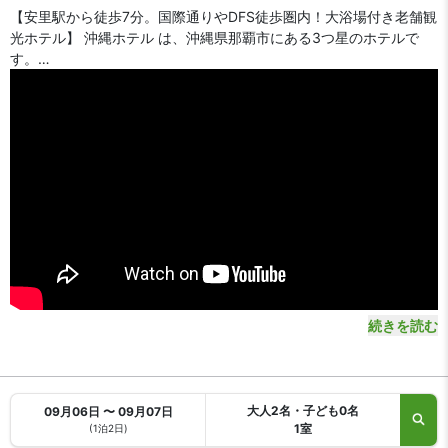
【安里駅から徒歩7分。国際通りやDFS徒歩圏内！大浴場付き老舗観
光ホテル】 沖縄ホテル は、沖縄県那覇市にある3つ星のホテルで
す。
【アクセス・周辺スポット】
沖縄ホテル までのアクセスは、那覇空港から沖縄都市モノレールで
18分、ゆいレール「安里駅」下車徒歩7分です。空港から車をご利
用の場合、約20分で到着します。
ホテルは那覇市中心部の閑静なエリアにあります。観光スポットの
国際通りや、路面免税店TギャラリアDFSのある那覇新都心は徒歩圏
内。沖縄料理店が集まる栄町も徒歩5分と、ビジネス・観光に便利
な好立地です。
【駐車場】
あり（有料）
続きを読む
【スパ・風呂・温泉】
沖縄ホテル は男女別の大浴場があります。
【お食事、レストラン】
大人2名・子ども0名
09月06日 〜 09月07日
朝食はビュッフェ形式です（有料）。館内に2 つのレストラン、バ
1室
(1泊2日)
ー / ラウンジ、カフェがあります。