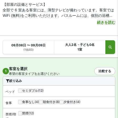
【部屋の設備とサービス】
全部で 6 室ある客室には、薄型テレビが備わっています。客室では
WiFi (無料)をご利用いただけます。バスルームには、個別の浴槽と
シャワー、バスアメニティ (無料)、ヘアドライヤーが備わっていま
続きを読む
す。電気ポットやティーバッグ / インスタントコーヒー (無料)をご
利用いただけます。
大人2名・子ども0名
09月08日 〜 09月09日
1室
(1泊2日)
客室を選択
1
比較する
希望の客室タイプをお選びください
絞り込み
セミダブル
(12)
ベッド
食事なし
(4)
朝食付き
(8)
夕食付き
(4)
食事
禁煙
(12)
禁煙/喫