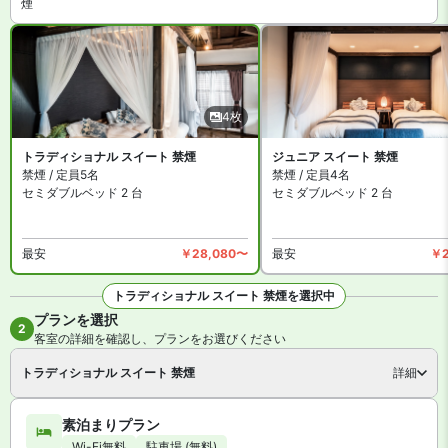
煙
4枚
トラディショナル スイート 禁煙
ジュニア スイート 禁煙
禁煙 / 定員5名
禁煙 / 定員4名
セミダブルベッド 2 台
セミダブルベッド 2 台
最安
￥28,080〜
最安
￥2
トラディショナル スイート 禁煙を選択中
プランを選択
全4枚を見る
2
客室の詳細を確認し、プランをお選びください
トラディショナル スイート 禁煙
詳細
素泊まりプラン
Wi-Fi無料
駐車場 (無料)