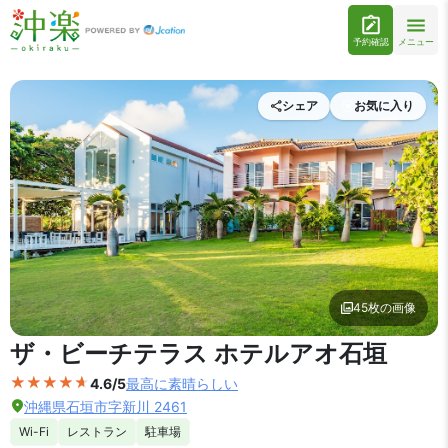
予約確認
メニュー
シェア
お気に入り
45枚の画像
外観の写真を拡大表示
ザ・ビーチテラス ホテルアオ石垣
4.6/5
最高に素晴らしい
沖縄県石垣市字新川 2461
Wi-Fi
レストラン
駐車場