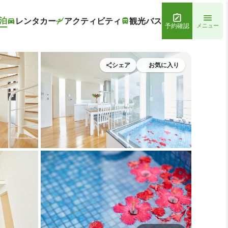
泊
レンタカー
アクティビティ
観光バス
予約確認
メニュー
シェア
お気に入り
IZOZAIZEN MOTOBU B
メイン イメージ1 | RIZOZAIZE