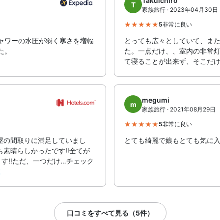
Takuichiro
T
家族旅行 · 2023年04月30日
5
非常に良い
ャワーの水圧が弱く寒さを増幅
とっても広々としていて、ま
た。
た。一点だけ、、室内の非常
て寝ることが出来ず、そこだ
megumi
m
家族旅行 · 2021年08月29日
5
非常に良い
屋の間取りに満足していまし
とても綺麗で娘もとても気に
も素晴らしかったです‼️全てが
す‼️ただ、一つだけ…チェック

口コミをすべて見る（5件）