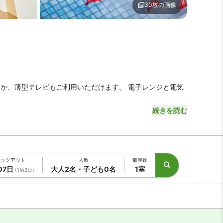
30枚の画像
IZOZAIZEN MOTOBU B
プール1 | RIZOZAIZEN MOTO
ほか、薄型テレビもご利用いただけます。 電子レンジと電気
続きを読む
ェックアウト
人数
部屋数
07日
大人2名・子ども0名
1室
(1泊2日)