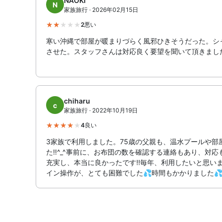
NAOKI
N
家族旅行 · 2026年02月15日
2
悪い
寒い沖縄で部屋が暖まりづらく風邪ひきそうだった。シ
させた。スタッフさんは対応良く要望を聞いて頂きまし
chiharu
c
家族旅行 · 2022年10月19日
4
良い
3家族で利用しました。75歳の父親も、温水プールや部
た‼️^_^事前に、お布団の数を確認する連絡もあり、対応
充実し、本当に良かったです‼️毎年、利用したいと思いま
イン操作が、とても困難でした💦時間もかかりました