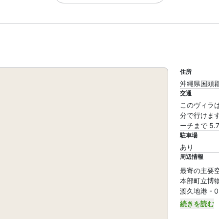
住所
沖縄県国頭郡
交通
このヴィラ
分で行けます
ーチまで 5.
駐車場
あり
周辺情報
最寄の主要空港 
本部町立博物館 
渡久地港 - 0.
続きを読む