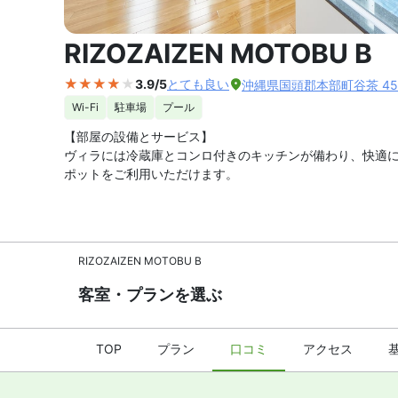
外観の写
RIZOZAIZEN MOTOBU B
3.9/5
とても良い
沖縄県国頭郡本部町谷茶 453
Wi-Fi
駐車場
プール
【部屋の設備とサービス】
ヴィラには冷蔵庫とコンロ付きのキッチンが備わり、快適にお
ポットをご利用いただけます。
RIZOZAIZEN MOTOBU B
客室・プランを選ぶ
TOP
プラン
口コミ
アクセス