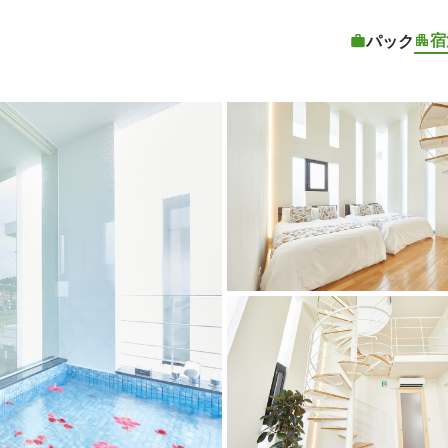
宿
パック
客室1 | R