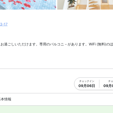
真を拡大表示
階段1 | R
-17
過ごしいただけます。専用のバルコニ－があります。WiFi (無料)の
チェックイン
チ
09月06日
09月
基本情報