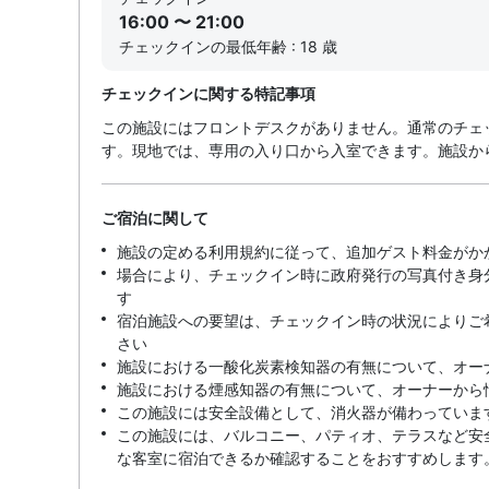
16:00 〜 21:00
チェックインの最低年齢 : 18 歳
チェックインに関する特記事項
この施設にはフロントデスクがありません。通常のチェッ
す。現地では、専用の入り口から入室できます。施設か
ご宿泊に関して
施設の定める利用規約に従って、追加ゲスト料金がか
場合により、チェックイン時に政府発行の写真付き身
す
宿泊施設への要望は、チェックイン時の状況によりご
さい
施設における一酸化炭素検知器の有無について、オー
施設における煙感知器の有無について、オーナーから
この施設には安全設備として、消火器が備わっていま
この施設には、バルコニー、パティオ、テラスなど安
な客室に宿泊できるか確認することをおすすめします