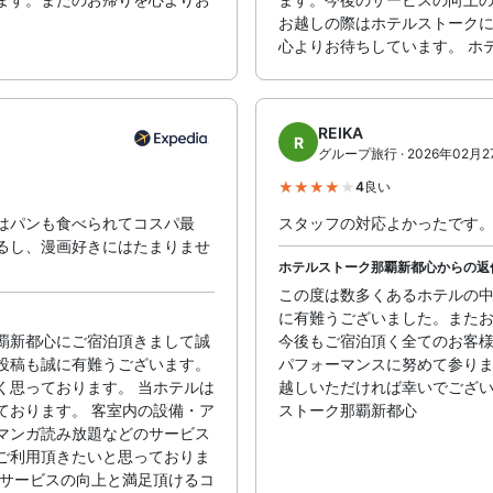
お越しの際はホテルストーク
心よりお待ちしています。 ホ
REIKA
R
グループ旅行 · 2026年02月2
4
良い
はパンも食べられてコスパ最
スタッフの対応よかったです
るし、漫画好きにはたまりませ
ホテルストーク那覇新都心からの返
この度は数多くあるホテルの
）
に有難うございました。また
覇新都心にご宿泊頂きまして誠
今後もご宿泊頂く全てのお客
投稿も誠に有難うございます。
パフォーマンスに努めて参り
く思っております。 当ホテルは
越しいただければ幸いでござい
ております。 客室内の設備・ア
ストーク那覇新都心
マンガ読み放題などのサービス
ご利用頂きたいと思っておりま
くサービスの向上と満足頂けるコ