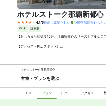
外観の写
ホテルストーク那覇新都心
4.1/5
最高に素晴らしい
沖縄県那覇市おもろまち 
Wi-Fi
駐車場
【おもろまち駅徒歩10分。那覇新都心のリーズナブルなロフ
【アクセス・周辺スポット】
ホテルストーク那覇新都心 までのアクセスは、那覇空港か
す。
ホテルはお買い物に便利な那覇新都心エリアにあります。路面
ス良好です。
ホテルストーク那覇新都心
【駐車場】
あり（有料）
客室・プランを選ぶ
【お食事、レストラン】
ホテルからコンビニは徒歩1分、全室小型冷蔵庫があります
TOP
プラン
口コミ
アクセス
【館内施設・サービス】
客室数は全 130 室。インターネットは無料 WiFi、