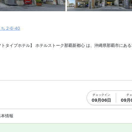
真を拡大表示
メイン イ
2-6-40
トタイプホテル】 ホテルストーク那覇新都心 は、沖縄県那覇市にある2
ら沖縄都市モノレールで約20分、ゆいレール「おもろまち駅」下車徒歩1
免税店のTギャラリア沖縄 by DFSは徒歩圏内。国際通りや泊港は車
チェックイン
チ
09月06日
09月
。共用エリアの無料ドリンクバーもご利用いただけます。
基本情報
有線インターネットを備えています。全室天井が約4m、個室ロフトタイプ