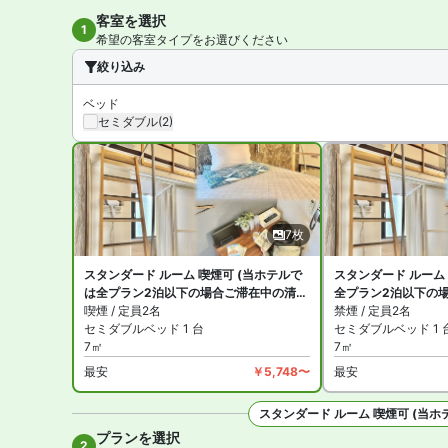
ドを設置。施設はコインランドリーがあります。
客室を選択
1
希望の客室タイプをお選びください
ホテルストーク那覇新都心 は禁煙ルームと喫煙できるお部
絞り込み
ベッド
セミダブル
(2)
7枚
スタンダード ルーム 喫煙可 (当ホテルで
スタンダード ルーム
は全プラン2泊以下の場合ご滞在中の清掃
全プラン2泊以下の
はございません3泊目以降から清掃のご案
喫煙 / 定員2名
ございません3泊目
禁煙 / 定員2名
内をさせて頂きます)
セミダブルベッド 1 台
をさせて頂きます)
セミダブルベッド 1 
7㎡
7㎡
最安
￥5,748〜
最安
スタンダード ルーム 喫煙可 (
プランを選択
全7
2