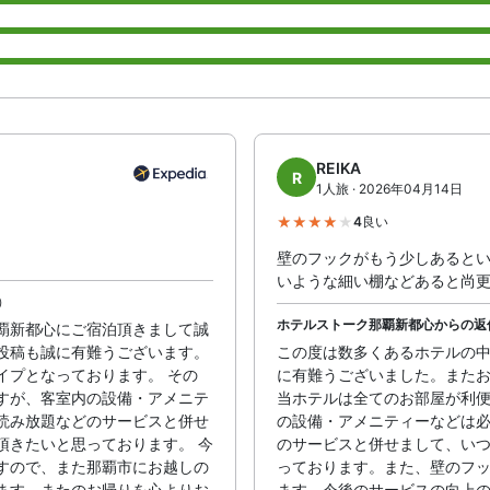
REIKA
R
1人旅 · 2026年04月14日
4
良い
壁のフックがもう少しあると
いような細い棚などあると尚
Z）
ホテルストーク那覇新都心からの返
覇新都心にご宿泊頂きまして誠
投稿も誠に有難うございます。
この度は数多くあるホテルの
イプとなっております。 その
に有難うございました。また
すが、客室内の設備・アメニテ
当ホテルは全てのお部屋が利便
読み放題などのサービスと併せ
の設備・アメニティーなどは
頂きたいと思っております。 今
のサービスと併せまして、い
すので、また那覇市にお越しの
っております。また、壁のフ
ます。またのお帰りを心よりお
ます。今後のサービスの向上