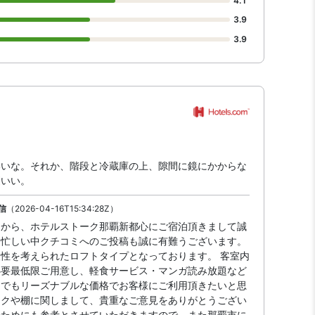
4.1
3.9
3.9
いいな。それか、階段と冷蔵庫の上、隙間に鏡にかからな
更いい。
信
（2026-04-16T15:34:28Z）
中から、ホテルストーク那覇新都心にご宿泊頂きまして誠
お忙しい中クチコミへのご投稿も誠に有難うございます。
性を考えられたロフトタイプとなっております。 客室内
必要最低限ご用意し、軽食サービス・マンガ読み放題など
つでもリーズナブルな価格でお客様にご利用頂きたいと思
ックや棚に関しまして、貴重なご意見をありがとうござい
のためにも参考とさせていただきますので、また那覇市に