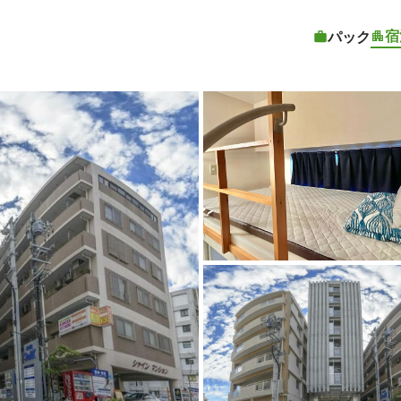
宿
パック
客室1 |