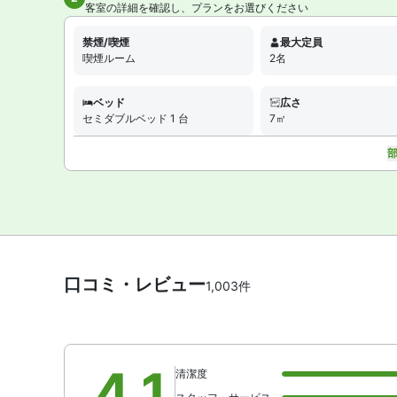
客室の詳細を確認し、プランをお選びください
禁煙/喫煙
最大定員
喫煙ルーム
2名
ベッド
広さ
セミダブルベッド 1 台
7㎡
口コミ・レビュー
1,003件
4.1
清潔度