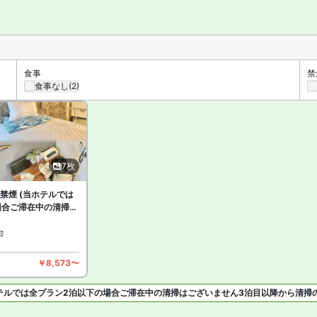
屋があります。詳細は各宿泊プランをご確認ください。
食事
禁
食事なし
(2)
7枚
 禁煙 (当ホテルでは
場合ご滞在中の清掃は
以降から清掃のご案内
台
￥8,573〜
当ホテルでは全プラン2泊以下の場合ご滞在中の清掃はございません3泊目以降から清掃
枚を見る