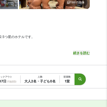
19枚の画像
メージ1 | ホテルストーク那覇新都心
フロント1 | ホテルストーク
.5つ星のホテルです。
0分です。空港から車をご利用の場合、約15分で到着しま
続きを読む
で5分、首里城守礼門は車で約10分と周辺スポットもアクセ
ェックアウト
人数
部屋数
07日
大人2名・子ども0名
1室
(1泊2日)
のお部屋です。シャワースペースは高性能ミラブルシャワーヘッ