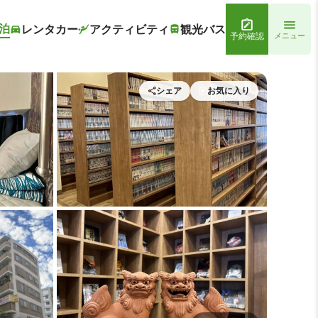
泊
レンタカー
アクティビティ
観光バス
予約確認
メニュー
シェア
お気に入り
 ホテルストーク那覇新都心
施設内の設備1 | ホテルスト