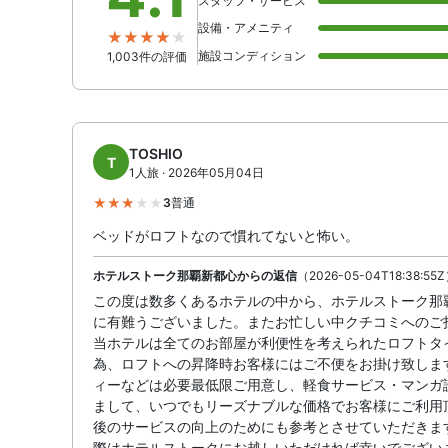
スタッフ・サービス
設備・アメニティ
施設コンディション
1,003件の評価
TOSHIO
T
1人旅 · 2026年05月04日
3
普通
ベッドがロフトなので慣れてないと怖い。
ホテルストーク那覇新都心からの返信
（2026-05-04T18:38:55
この度は数多くあるホテルの中から、ホテルストーク那
に有難うございました。またお忙しい中クチコミへのご
当ホテルは全てのお部屋が利便性を考えられたロフトタ
為、ロフトへの昇降時お客様にはご不便をお掛け致しま
ィーなどは必要最低限ご用意し、軽食サービス・マンガ
まして、いつでもリーズナブルな価格でお客様にご利用
後のサービスの向上のためにも参考とさせていただきま
際はホテルストークにお越しいただければ幸いでござい