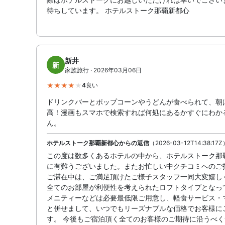
待ちしています。 ホテルストーク那覇新都心
新井
新
家族旅行 · 2026年03月06日
4
良い
ドリンクバーとポップコーンやうどんが食べられて、朝
高！漫画もスマホで検索すれば何処にあるかすぐにわか
ん。
ホテルストーク那覇新都心からの返信
（2026-03-12T14:38:17Z
この度は数多くあるホテルの中から、ホテルストーク那
に有難うございました。またお忙しい中クチコミへのご
ご滞在中は、ご満足頂けたご様子スタッフ一同大変嬉し
全てのお部屋が利便性を考えられたロフトタイプとなっ
メニティーなどは必要最低限ご用意し、軽食サービス・
と併せまして、いつでもリーズナブルな価格でお客様に
す。 今後もご宿泊頂く全てのお客様のご期待に沿うべ