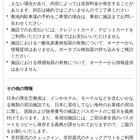
えない場合があり、内容によっては追加料金が発生することが
あります。対応は確約ではございませんのでご了承ください
敷地内駐車場の予約をご希望の場合は、事前に施設までお問い
合わせください
施設でのお支払いには、クレジットカード、デビットカードを
ご利用いただけます。現金ではお支払いいただけません
施設における一酸化炭素検知器の有無について、オーナーから
情報提供はありません。ポータブル検知器の持ち込みをご検討
ください
施設における煙感知器の有無について、オーナーから情報提供
はありません
その他の情報
日本の厚生労働省は、インやホテル、モーテルなどを含むいかな
る種類の宿泊施設でも、日本に​居住してない海外のお客様の宿泊
に際し、国籍および旅券番号の確認とパスポートのご提示を義務
付け​ております。また、各宿泊施設には、ご宿泊者全員のパスポ
ートをコピーし保存する義務が課せられておりますの​で、ご協力
をお願いいたします。
非対面式のチェックイン、非対面式のチェックアウトをご利用