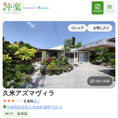
予約確認
メニュー
シェア
お気に入り
12枚の画像
外観の写真を拡大表示
久米アズマヴィラ
2.8/5
良い
沖縄県島尻郡久米島町儀間 105-5
Wi-Fi
駐車場