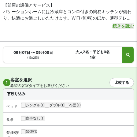
【部屋の設備とサービス】
バケーションホームには冷蔵庫とコンロ付きの簡易キッチンが備わ
り、快適にお過ごしいただけます。WiFi (無料)のほか、薄型テレビ
もご利用いただけます。 電子レンジと洗濯機をご利用いただけま
続きを読む
す。
大人2名・子ども0名
09月07日 〜 09月08日
1室
(1泊2日)
客室を選択
1
比較する
希望の客室タイプをお選びください
絞り込み
シングル
(1)
ダブル
(1)
布団
(1)
ベッド
食事なし
(1)
食事
禁煙
(1)
禁煙/喫