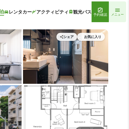
泊
レンタカー
アクティビティ
観光バス
予約確認
メニュー
シェア
お気に入り
FINITY HOTEL -JICCHAKU-
ランドリー ルーム1 | INFINITY 