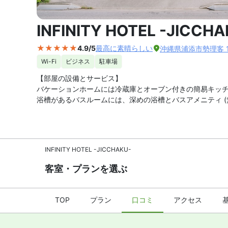
外観の写
INFINITY HOTEL -JICCHA
4.9/5
最高に素晴らしい
沖縄県浦添市勢理客 1-
Wi-Fi
ビジネス
駐車場
【部屋の設備とサービス】
バケーションホームには冷蔵庫とオーブン付きの簡易キッチンが備
浴槽があるバスルームには、深めの浴槽とバスアメニティ 
INFINITY HOTEL -JICCHAKU-
客室・プランを選ぶ
TOP
プラン
口コミ
アクセス