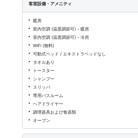
客室設備・アメニティ
暖房
室内空調 (温度調節可) - 暖房
室内空調 (温度調節可) - 冷房
WiFi (無料)
可動式ベッド / エキストラベッドなし
タオルあり
トースター
シャンプー
スリッパ
専用バスルーム
ヘアドライヤー
調理器具および食器類
オーブン