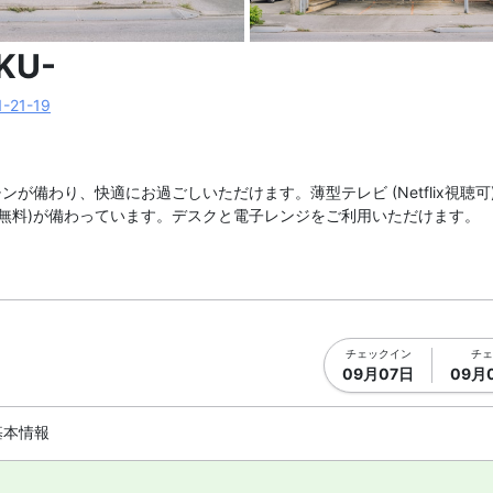
真を拡大表示
メイン イメー
KU-
21-19
わり、快適にお過ごしいただけます。薄型テレビ (Netflix視聴可) 
(無料)が備わっています。デスクと電子レンジをご利用いただけます。
チェックイン
チェ
09月07日
09月
基本情報