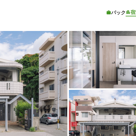
宿
パック
客室1 | IN