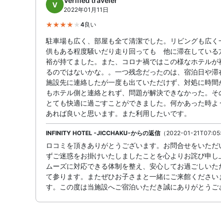
Verified traveler
V
2022年01月11日
4
良い
駐車場も広く、部屋も全て清潔でした。リビングも広く
供もある程度騒いだり走り回っても 他に滞在している
裕が持てました。また、コロナ禍ではこの様なホテルが
るのではないかな。。一つ残念だったのは、宿泊日や滞
施設先に連絡したが一度も出ていただけず、対処に時間
もホテル側と連絡とれず、問題が解決できなかった。そ
とても快適に過ごすことができました。何かあった時よ
あれば良いと思います。また利用したいです。
INFINITY HOTEL -JICCHAKU-からの返信
（2022-01-21T07:05
ロコミを頂きありがとうございます。お問合せをいただ
ずご迷惑をお掛けいたしましたことを心よりお詫び申し
ムーズに対応できる体制を整え、安心してお過ごしいた
て参ります。またぜひお子さまと一緒にご来館ください
す。この度は当施設へご宿泊いただき誠にありがとうご