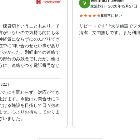
Verified traveler
V
家族旅行 · 2020年12月27日
5
非常に良い
一棟貸切ということもあり、子
リピートです^ ^大型施設で
方がいないので気持ち的にも余
清潔、文句無しです。また利用
神経質にならずにのんびりでき
在中に問い合わせたい事があり
がかかった。別経由での連絡で
の部分のみ残念でしたが、他は
うに、連絡がつく電話番号など
:32Z）
いたにも関わらず、対応ができ
上げます。今後はお問合せにス
だける施設を目指して日々努め
ませ。心よりお待ちしておりま
ざいました。