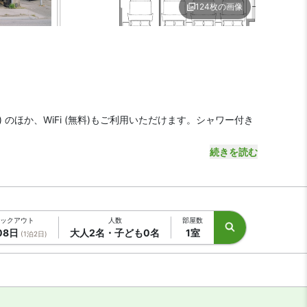
124枚の画像
ジ1 | INFINITY HOTEL -JICCHAKU-
内装の詳細1 | INFINITY HOTE
のほか、WiFi (無料)もご利用いただけます。シャワー付き
続きを読む
ックアウト
人数
部屋数
08日
大人2名・子ども0名
1室
(1泊2日)