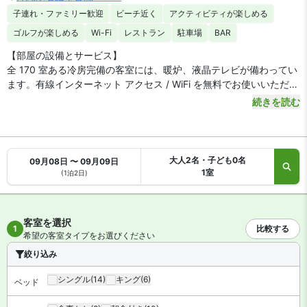
子連れ・ファミリー歓迎
ビーチ近く
アクティビティが楽しめる
ゴルフが楽しめる
Wi-Fi
レストラン
駐車場
BAR
【部屋の設備とサービス】
全 170 室ある冷房完備の客室には、暖炉、液晶テレビが備わってい
ます。有線インターネット アクセス / WiFi を無料でお使いいただけ
るほか、デジタルの番組をご覧いただけます。電話の他に、セーフ
続きを読む
ティボックスやデスクもご利用いただけます。
大人2名・子ども0名
09月08日 〜 09月09日
1室
(1泊2日)
客室を選択
1
比較する
希望の客室タイプをお選びください
絞り込み
シングル
(14)
キング
(6)
ベッド