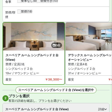
食事なし
(8)
朝食付き
(10)
食事
禁煙
(18)
禁煙/喫
煙
5枚
スーペリア ルーム シングルベッド 2 台
デラックス ルーム シングルベッド
(View)
オーシャンビュー
禁煙 / 定員2名
禁煙 / 定員4名
シングルベッド 2 台
シングルベッド 2 台
19㎡ / マウンテン ビュー
31㎡ / オーシャンビュー
最安
￥36,300〜
最安
￥
スーペリア ルーム シングルベッド 2 台 (View)を選択中
プランを選択
全5枚を見る
2
客室の詳細を確認し、プランをお選びください
スーペリア ルーム シングルベッド 2 台 (View)
詳細