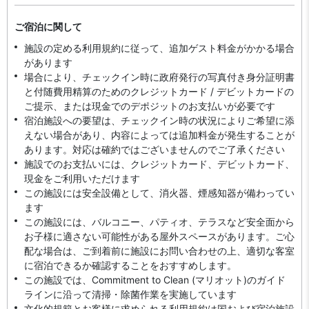
ご宿泊に関して
施設の定める利用規約に従って、追加ゲスト料金がかかる場合
があります
場合により、チェックイン時に政府発行の写真付き身分証明書
と付随費用精算のためのクレジットカード / デビットカードの
ご提示、または現金でのデポジットのお支払いが必要です
宿泊施設への要望は、チェックイン時の状況によりご希望に添
えない場合があり、内容によっては追加料金が発生することが
あります。対応は確約ではございませんのでご了承ください
施設でのお支払いには、クレジットカード、デビットカード、
現金をご利用いただけます
この施設には安全設備として、消火器、煙感知器が備わってい
ます
この施設には、バルコニー、パティオ、テラスなど安全面から
お子様に適さない可能性がある屋外スペースがあります。ご心
配な場合は、ご到着前に施設にお問い合わせの上、適切な客室
に宿泊できるか確認することをおすすめします。
この施設では、Commitment to Clean (マリオット)のガイド
ラインに沿って清掃・除菌作業を実施しています
文化的規範とお客様に求められる利用規約は国および宿泊施設