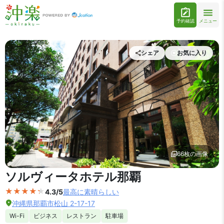
予約確認
メニュー
シェア
お気に入り
66枚の画像
外観の写真を拡大表示
ソルヴィータホテル那覇
4.3/5
最高に素晴らしい
沖縄県那覇市松山 2-17-17
Wi-Fi
ビジネス
レストラン
駐車場