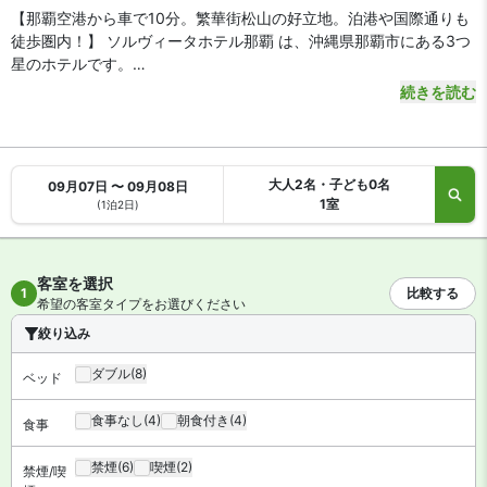
【那覇空港から車で10分。繁華街松山の好立地。泊港や国際通りも
徒歩圏内！】 ソルヴィータホテル那覇 は、沖縄県那覇市にある3つ
星のホテルです。
続きを読む
【アクセス・周辺スポット】
ソルヴィータホテル那覇 までのアクセスは、ゆいレール「県庁前
駅」や「美栄橋駅」から徒歩10分です。那覇空港から車をご利用の
場合、うみそらトンネルを経由して約10分で到着します。
大人2名・子ども0名
09月07日 〜 09月08日
ホテルは繁華街の松山エリアにあります。ホテル1Fにコンビニを併
1室
(1泊2日)
設。国際通りは徒歩10分、泊港離島ターミナルも徒歩圏内とビジネ
ス・観光に便利な好立地です。
客室を選択
【駐車場】
あり（有料）
1
比較する
希望の客室タイプをお選びください
絞り込み
【お食事、レストラン】
朝食はビュッフェ形式です（有料）。館内にレストランがありま
ダブル
(8)
ベッド
す。共用エリアのフリードリンクサービスもご利用いただけます。
15時～18時のハッピーアワーは泡盛、リキュール等アルコールもご
食事なし
(4)
朝食付き
(4)
食事
提供。
禁煙
(6)
喫煙
(2)
禁煙/喫
【館内施設・サービス】