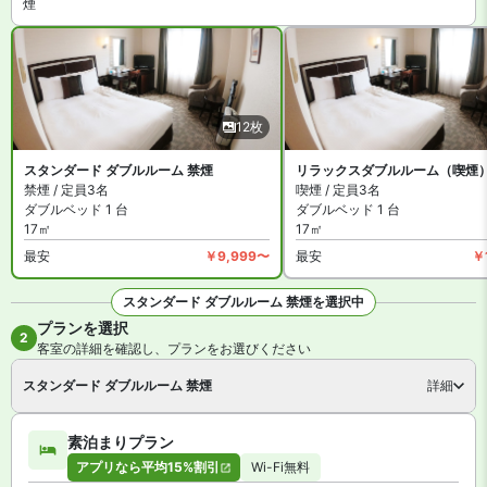
煙
客室数は全 200 室。インターネットは無料 WiFiが利用可能です。
施設はコインランドリーやPCコーナーがあります。
ソルヴィータホテル那覇 は禁煙ルームと喫煙できるお部屋がありま
す。詳細は各宿泊プランをご確認ください。
12枚
スタンダード ダブルルーム 禁煙
リラックスダブルルーム（喫煙
禁煙 / 定員3名
喫煙 / 定員3名
ダブルベッド 1 台
ダブルベッド 1 台
17㎡
17㎡
最安
￥9,999〜
最安
￥
スタンダード ダブルルーム 禁煙を選択中
プランを選択
全12枚を見る
2
客室の詳細を確認し、プランをお選びください
スタンダード ダブルルーム 禁煙
詳細
素泊まりプラン
アプリなら平均15%割引
Wi-Fi無料