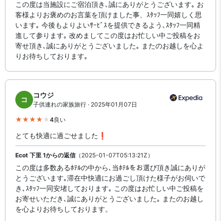
この度は当施設にご宿泊頂き､誠にありがとうございます｡ お
客様よりお褒めのお言葉を頂けました事、ｽﾀｯﾌ一同嬉しく思
います｡ 今後もよりよいｻｰﾋﾞｽを提供できるよう､ｽﾀｯﾌ一同精
進して参ります｡ 改めましてこの度はお忙しい中ご投稿をお
寄せ頂き､誠にありがとうございました｡ またのお越しを心よ
りお待ちしております｡
コウジ
コ
子供連れの家族旅行 · 2025年01月07日
4
良い
とても快適に過ごせました❗️
Ecot 下里 1からの返信
（2025-01-07T05:13:21Z）
この度は多数あるﾎﾃﾙの中から､当ﾎﾃﾙをお選び頂き誠にありが
とうございます｡滞在中快適にお過ごし頂けた様子がお伺いで
き､ｽﾀｯﾌ一同安堵しております｡ この度はお忙しい中ご投稿を
お寄せいただき､誠にありがとうございました｡ またのお越し
を心よりお待ちしております。