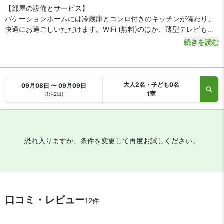
【部屋の設備とサービス】
バケーションホームには冷蔵庫とコンロ付きのキッチンが備わり、
快適にお過ごしいただけます。WiFi (無料)のほか、薄型テレビもご
利用いただけます。 セーフティボックスとデスクをご利用いただけ
続きを読む
ます。
大人2名・子ども0名
09月08日 〜 09月09日
1室
(1泊2日)
恐れ入りますが、条件を変更して再度お試しください。
口コミ・レビュー
12件