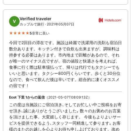
Verified traveler
V
カップルで旅行 · 2021年05月07日
5
非常に良い
今回で2回目の滞在です。施設は綺麗で洗濯用の洗剤も宿泊日
数分あります。キッチン付きで自炊も出来ますが、調味料は
持参する必要はあります。市内地まで距離があるので、それ
が唯一のマイナス点ですが、宿の値段と快適さを考えれば、
食事に行く際は駐車場払って、帰りは代行でもタクシーでも
いいと思います。タクシー800円くらいです。歩くと30分位
なので、食べて飲んだ後は辛いです。総合的に凄くオススメ
の宿です！
Ecot 下里 1からの返信
（2021-05-07T08:09:13Z）
この度は当施設にご宿泊頂き､そしてお忙しい中ご投稿をお寄
せ頂き､誠にありがとうございました｡ 数々のお褒めのお言葉
を頂けました事、大変嬉しく存じます。 今後もよりよいサー
ビスを提供できるよう､スタッフ一同精進して参ります｡ お客
様のまたのお越しを心よりお待ち申し上げております。改め