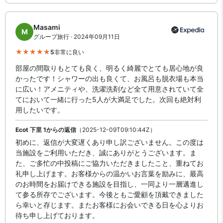
Masami
M
グループ旅行 · 2024年09月11日
5
非常に良い
部屋の間取りもとても良く、明るく綺麗でとても居心地が良
かったです！シャワーの出も良くて、お風呂も脱衣場も本当
に広い！アメニティや、洗濯洗剤など全て用意されていて全
てにおいて一緒に行った5人が大満足でした。次回も絶対利
用したいです。
Ecot 下里 1からの返信
（2025-12-09T09:10:44Z）
初めに、返信が大変遅くあり申し訳ございません。この度は
当施設をご利用いただき、誠にありがとうございます。ま
た、ご多忙の中投稿にご協力いただきましたこと、重ねてお
礼申し上げます。お客様からの温かいお言葉を励みに、最高
のお時間をお届けできる施設を目指し、一同より一層邁進し
て参る所存でございます。今後ともご愛顧を頂戴できました
ら幸いと存じます。またお客様にお会いできる日を心よりお
待ち申し上げております。