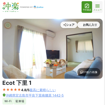
予約確認
メニュー
シェア
お気に入り
31枚の画像
外観の写真を拡大表示
Ecot 下里 1
4.8/5
最高に素晴らしい
沖縄県宮古島市平良下里南腰原 1442-5
Wi-Fi
駐車場