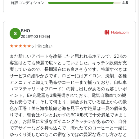
施設コンディション
4.5
SHO
S
2026年03月26日
5
非常に良い
まだ新しいアパートを改築したと思われるホテルで、2DKの
客室はとても綺麗で広々としていました。キッチン設備が充
実しているので、長期滞在にも良さそうです。特筆すべきは
サービスの細やかさです。ロビーにはアイロン、洗剤、各種
アメニティに加えて毛布やコーヒーまで揃っており、自転車
（ママチャリ・オフロード）の貸し出しがあるのも嬉しいポ
イント。EV充電器も3機完備されており、電気自動車での観
光も安心です。そして何より、開放されている屋上からの景
色が圧巻！美ら海水族館と海を見下ろす絶景は一見の価値あ
りです。朝食はパンとおかずのBOX形式で十分満足できまし
たが、お部屋に立派なダイニングキッチンがあるので、自分
でアサイーなどを持ち込んで、淹れたてのコーヒーと一緒に
ゆっくり楽しむのもこの宿ならではの贅沢な過ごし方かなと