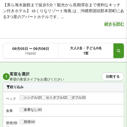
【美ら海水族館まで徒歩5分！観光から長期滞在まで便利なキッチ
ン付きホテル】 ゆくりなリゾート海風 は、沖縄県国頭郡本部町にあ
る3つ星のアパートホテルです。
続きを読む
【アクセス・周辺スポット】
ゆくりなリゾート海風 までのアクセスは、那覇空港から高速道路を
利用して約2時間です。空港からやんばる急行バスや空港リムジンバ
スをご利用の場合、約140分の「記念公園前」を降りて徒歩10分で
大人2名・子ども0名
09月05日 〜 09月06日
到着します。
1室
(1泊2日)
沖縄自動車道「許田IC」は車で約45分。人気の沖縄美ら海水族館が
ある海洋博公園入口まで徒歩3分です。エメラルドビーチや備瀬の
フクギ並木も車で4分と、本島北部の観光から長期滞在まで便利な
客室を選択
好立地です。
1
比較する
希望の客室タイプをお選びください
絞り込み
【駐車場】
あり（無料）
シングル
(2)
セミダブル
(2)
ダブル
(2)
ベッド
【お食事、レストラン】
全室電子レンジや冷蔵庫、調理器具を備えたキッチンがあります。
食事なし
(4)
食事
最寄りのコンビニは徒歩10分です。海洋博公園周辺に飲食店も充実
しています。
禁煙
(4)
禁煙/喫