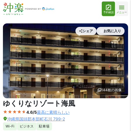
予約確認
メニュー
シェア
お気に入り
144枚の画像
外観の写真を拡大表示
ゆくりなリゾート海風
4.6/5
最高に素晴らしい
沖縄県国頭郡本部町石川 799-2
Wi-Fi
ビジネス
駐車場