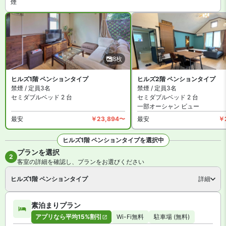
煙
【館内施設・サービス】
客室数は全 20 室。インターネットは無料 WiFiが利用可能です。お
部屋の施設は洗濯機や乾燥機があります。
8枚
ヒルズ1階 ペンションタイプ
ヒルズ2階 ペンションタイプ
禁煙 / 定員3名
禁煙 / 定員3名
セミダブルベッド 2 台
セミダブルベッド 2 台
一部オーシャン ビュー
最安
￥23,894〜
最安
￥
ヒルズ1階 ペンションタイプを選択中
プランを選択
全8枚を見る
2
客室の詳細を確認し、プランをお選びください
ヒルズ1階 ペンションタイプ
詳細
素泊まりプラン
アプリなら平均15%割引
Wi-Fi無料
駐車場 (無料)